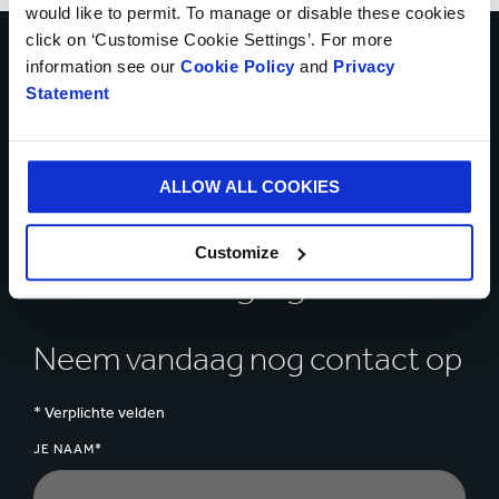
would like to permit. To manage or disable these cookies
click on ‘Customise Cookie Settings’. For more
information see our
Cookie Policy
and
Privacy
Praat met onze experts
Statement
over hoe wij u kunnen
helpen bij het oplossen
ALLOW ALL COOKIES
van uw zakelijke
Customize
uitdagingen
Neem vandaag nog contact op
* Verplichte velden
JE NAAM*