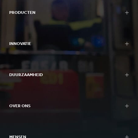
PRODUCTEN
Verpakkingen
Bag-in-Box verpakkingen
INNOVATIE
Displays
Verpakkingsmachines
Onze benadering van innovatie
Containerboard
R&D gebieden
Papier & karton
DUURZAAMHEID
R&D centra
Recycling
Experience centres
Duurzaamheidsrapport
Tools
Onze benadering van duurzaamheid
Succesverhalen
OVER ONS
Planeet
Mensen
In één oogopslag
Impactvol Ondernemen
Wat we doen
Better Planet Packaging
MENSEN