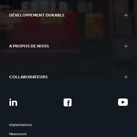
Notre approche de l'innovation
Carton
Domaines de R&D
Papier & Carton
DÉVELOPPEMENT DURABLE
Centres R&D
Recyclage
Experience centres
Notre approche du développement durable
Outils
Nos priorités
Success Stories
A PROPOS DE NOUS
Notre économie circulaire
Approvisionnement durable
Coup d'oeil
Performance
Ce que nous faisons
Better Planet Packaging
COLLABORATEURS
Ethique
FSC® Certificats
Gouvernance
Carrières
Notre histoire
Jeunes diplômés
Smurfit Westrock
Développer les talents
Rencontrez nos collaborateurs
Implantations
La voix des collaborateurs
Newsroom
Sécurité