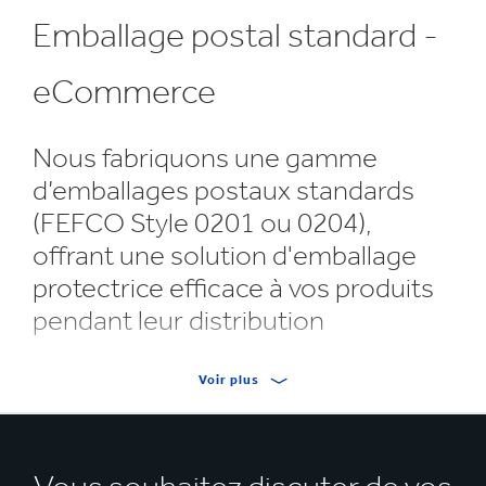
Emballage postal standard -
eCommerce
Nous fabriquons une gamme
d’emballages postaux standards
(FEFCO Style 0201 ou 0204),
offrant une solution d'emballage
protectrice efficace à vos produits
pendant leur distribution
Disponibles en différentes dimensions et différents
Voir plus
matériaux à base de papier, nos emballages postaux
standards sont solides, durables et peuvent supporter
les rigueurs de la distribution.