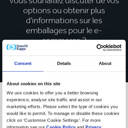
Vous souhaitez discuter de vos
Nos emballages postaux sont certifiés FSC®, 100 %
options ou obtenir plus
recyclables et issus d’une ressource renouvelable. Il
s’agit d'une excellente option pour les clients, car ils
d'informations sur les
peuvent être recyclés dans le système de recyclage
emballages pour le e-
classique du carton.
commerce ?
Les emballages postaux peuvent être assemblés en
quelques secondes, offrant ainsi une efficacité
certaine, puis scellés à l'aide de bandes autoadhésives
CONTACTEZ-NOUS
ou ordinaires. Grâce aux diverses finitions
Consent
Details
About
d'impression utilisées, il est possible d’imprimer aussi
bien à l’intérieur qu’à l’extérieur de l’emballage, pour
inclure vos instructions de manutention, les
About cookies on this site
informations relatives au produit/à la durabilité ou faire
We use cookies to offer you a better browsing
apparaître votre marque
experience, analyse site traffic and assist in our
Ils ont aussi regardé
marketing efforts. Please select the type of cookies you
would like to permit. To manage or disable these cookies
...
click on ‘Customise Cookie Settings’. For more
information see our
Cookie Policy
and
Privacy