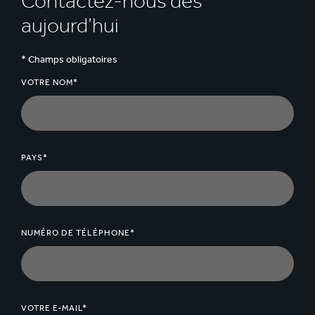
Contactez-nous dès
est fait à partir de fibres recyclées vierges.
aujourd’hui
* Champs obligatoires
VOTRE NOM*
PAYS*
NUMÉRO DE TÉLÉPHONE*
VOTRE E-MAIL*