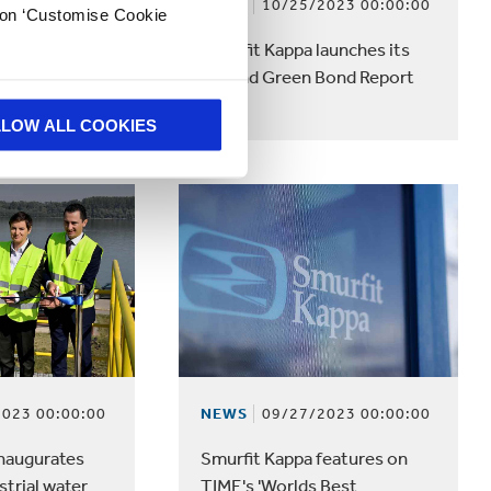
023 00:00:00
NEWS
10/25/2023 00:00:00
k on ‘Customise Cookie
asce un
Smurfit Kappa launches its
Smurfit Kappa
second Green Bond Report
LLOW ALL COOKIES
023 00:00:00
NEWS
09/27/2023 00:00:00
inaugurates
Smurfit Kappa features on
strial water
TIME's 'Worlds Best