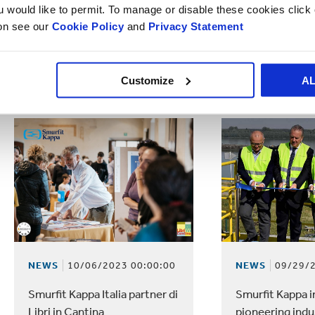
NEWS
10/26/2
NEWS
11/03/2023 00:00:00
ou would like to permit. To manage or disable these cookies clic
ion see our
Cookie Policy
and
Privacy Statement
A Carmignano n
Smurfit Kappa Italia presente
bosco grazie a 
ad Ecomondo
Italia
Customize
A
NEWS
10/06/2023 00:00:00
NEWS
09/29/2
Smurfit Kappa Italia partner di
Smurfit Kappa 
Libri in Cantina
pioneering indu