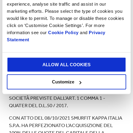
Società a responsabilità limitata con socio unico
experience, analyse site traffic and assist in our
Capitale Sociale Euro 15.600 interamente versato
marketing efforts. Please select the type of cookies you
Sede Legale: Via Enzo Ferrari, 39 - Zona Industriale D3
would like to permit. To manage or disable these cookies
– 15121 Alessandria (AL)
click on ‘Customise Cookie Settings’. For more
Sede Amm.va: Via Enzo Ferrari, 39 - Zona Industriale
information see our
Cookie Policy
and
Privacy
D3 – 15121 Alessandria (AL)
Statement
Iscrizione C.C.I.A.A. di Alessandria n. 01715130066
R.E.A. Alessandria n° 180072
Partita IVA e Codice Fiscale 01715130066
ALLOW ALL COOKIES
Customize
TALI SOCIETA' NON SONO SOGGETTE ALLO SPLIT
PAYMENT IN QUANTO NON RIENTRANO TRA LE
SOCIETÀ PREVISTE DALL’ART. 1 COMMA 1 -
QUATER DEL D.L.50 / 2017.
CON ATTO DEL 08/10/2021 SMURFIT KAPPA ITALIA
S.P.A. HA PERFEZIONATO L’ACQUISIZIONE DEL
100% DELLE QUOTE DEL CAPITALE DELLA