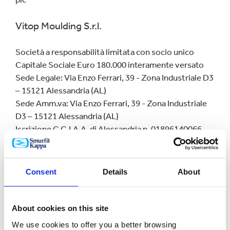
Vitop Moulding S.r.l.
Società a responsabilità limitata con socio unico
Capitale Sociale Euro 180.000 interamente versato
Sede Legale: Via Enzo Ferrari, 39 - Zona Industriale D3
– 15121 Alessandria (AL)
Sede Amm.va: Via Enzo Ferrari, 39 - Zona Industriale
D3 – 15121 Alessandria (AL)
Iscrizione C.C.I.A.A. di Alessandria n. 01896140066
R.E.A. Alessandria n° 209062
Partita IVA e Codice Fiscale 01896140066
Direzione e coordinamento: Smurfit Westrock Group
Consent
Details
About
plc
Bag In Box Italia S.r.l.
About cookies on this site
We use cookies to offer you a better browsing