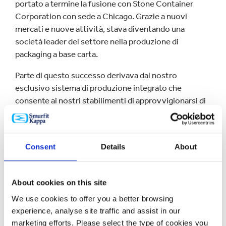
portato a termine la fusione con Stone Container
Corporation con sede a Chicago. Grazie a nuovi
mercati e nuove attività, stava diventando una
società leader del settore nella produzione di
packaging a base carta.
Parte di questo successo derivava dal nostro
esclusivo sistema di produzione integrato che
consente ai nostri stabilimenti di approvvigionarsi di
materie prime direttamente dalle foreste di nostra
proprietà e dalle nostre cartiere. Quali leader nella
produzione sostenibile, abbiamo investito
Consent
Details
About
fortemente anche in impianti di riciclo per fornire la
fibra riciclata utilizzata nella produzione della carta.
About cookies on this site
Nel 2005 la Jefferson Smurfit ha perfezionato la
We use cookies to offer you a better browsing
fusione con la Kappa Packaging – una società con sede
experience, analyse site traffic and assist in our
in Olanda fondata nel 1974 e principale produttore
marketing efforts. Please select the type of cookies you