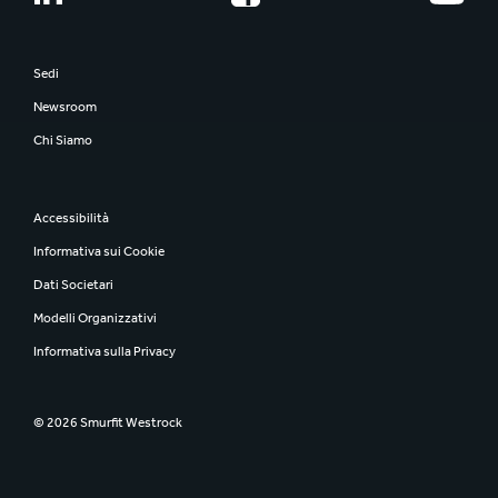
Smurfit Westrock
Crescita dei Talenti
Incontra le Nostre Persone
Sedi
Coinvolgimento dei Dipendenti
Newsroom
Sicurezza
Chi Siamo
Inclusione e Diversità
Accessibilità
Informativa sui Cookie
Dati Societari
Modelli Organizzativi
Informativa sulla Privacy
© 2026 Smurfit Westrock