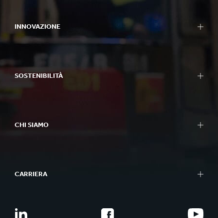
Packaging
Bag-in-Box
INNOVAZIONE
Display
Macchine Confezionatrici
Approccio all'Innovazione
Carta
Area Ricerca e Sviluppo
Carta e Cartone
SOSTENIBILITÀ
Centri di Ricerca e Sviluppo
Riciclo
Experience Centre
Report di Sostenibilità
Strumenti
Approccio alla Sostenibilità
Casi di Successo
CHI SIAMO
Pianeta
Persone
In Sintesi
Impatto Sociale
Cosa Facciamo
Better Planet Packaging
CARRIERA
Etica
Certificati FSC®
Sedi
Carriere
La Nostra Storia
Laureati