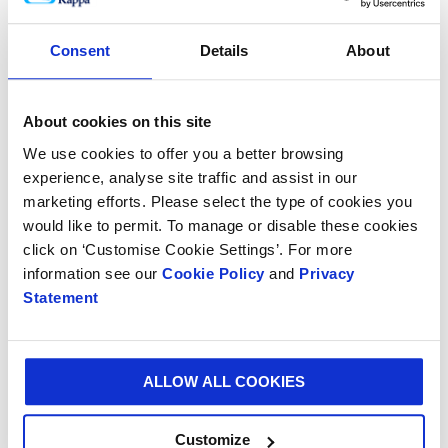
termine piuttosto che un costo. Questo cambia
totalmente le regole dei report finanziari in quasi tre
Consent
Details
About
quarti delle aziende intervistate, ma meno della metà
ha la capacità di legare la sostenibilità ai risultati
finanziari.
About cookies on this site
We use cookies to offer you a better browsing
Ken Bowles, Chief Financial Officer di Smurfit Kappa,
experience, analyse site traffic and assist in our
dice: “Entrando in un periodo di incertezza
marketing efforts. Please select the type of cookies you
economica, tutti gli sforzi delle aziende sono
would like to permit. To manage or disable these cookies
indirizzati alla ripresa e sono focalizzati sulla
click on ‘Customise Cookie Settings’. For more
ricostruzione dopo che le restrizioni dettate dalle
information see our
Cookie Policy
and
Privacy
esigenze di salute pubblica saranno allentate. Come
Statement
abbiamo imparato dai precedenti periodi di
recessione, i responsabili delle aziende devono avere
anche un occhio sugli scenari futuri, dove la
ALLOW ALL COOKIES
sostenibilità sarà un pilastro fondamentale nelle
strategie aziendali visto che i problemi legati al clima
Customize