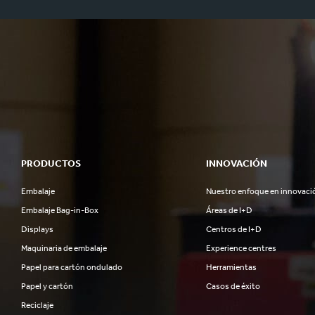
PRODUCTOS
INNOVACIÓN
Embalaje
Nuestro enfoque en innovaci
Embalaje Bag-in-Box
Áreas de I+D
Displays
Centros de I+D
Maquinaria de embalaje
Experience centres
Papel para cartón ondulado
Herramientas
Papel y cartón
Casos de éxito
Reciclaje