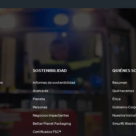
SOSTENIBILIDAD
QUIÉNES S
ón
Informes de sostenibilidad
Resumen
Acerca de
Qué hacemos
Planeta
Ética
Personas
Gobierno Corp
Negocios impactantes
Nuestra histor
Better Planet Packaging
Smurfit Westr
Certificados FSC®