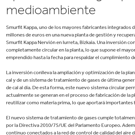
Sostenible.
lectrónica
Droguería y Limpieza d
medioambiente
Smurfit Kappa, uno de los mayores fabricantes integrados de
millones de euros en una nueva planta de gestión y recuper
Smurfit Kappa Nervión en Iurreta, Bizkaia. Una inversión co
completamente circular en la planta, lo que supone el mayo
emprendido hasta la fecha para respaldar el cumplimiento d
La inversión conlleva la ampliación y optimización de la plan
cal y de un sistema de tratamiento de gases de última gene
de cal al día. De esta forma, este nuevo sistema circular pe
actualmente se generan en el proceso de fabricación de la p
reutilizar como materia prima, lo que aportará importantes 
El nuevo sistema de tratamiento de gases cumple totalment
por la Directiva 2010/75/UE del Parlamento Europeo. Además
continuo conectados a la red de control de calidad del aire d