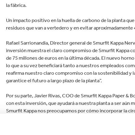
la fábrica.
Un impacto positivo en la huella de carbono de la planta que
residuos que van a vertedero y en evitar aproximadamente 4
Rafael Sarrionandia, Director general de Smurfit Kappa Ner
inversión muestra el claro compromiso de Smurfit Kappa con 
de 75 millones de euros en la última década. El nuevo horno 
lo que a su vez beneficiará tanto a nuestros empleados com
reafirma nuestro claro compromiso con la sostenibilidad y l
garantice el futuro a largo plazo de la planta”.
Por su parte, Javier Rivas, COO de Smurfit Kappa Paper & 
con esta inversión, que ayudará a nuestra planta a ser aún
Smurfit Kappa nos preocupamos por cómo incorporar la circ
hablamos del proceso de producción. Con este nuevo horno
recuperar y reutilizar la mayor parte de nuestros materiales