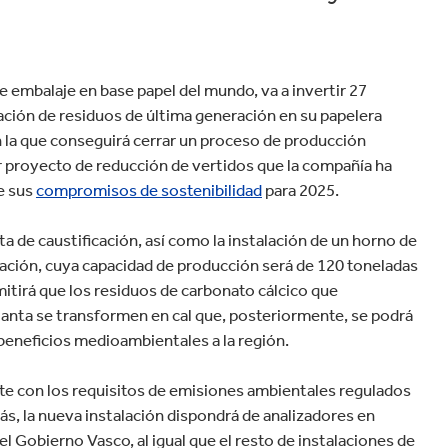
velocidad en todo el mundo.
el hogar
Panadería y pastelería
 embalaje en base papel del mundo, va a invertir 27
ación de residuos de última generación en su papelera
n la que conseguirá cerrar un proceso de producción
r proyecto de reducción de vertidos que la compañía ha
e sus
compromisos de sostenibilidad
para 2025.
ta de caustificación, así como la instalación de un horno de
ración, cuya capacidad de producción será de 120 toneladas
rmitirá que los residuos de carbonato cálcico que
lanta se transformen en cal que, posteriormente, se podrá
beneficios medioambientales a la región.
e con los requisitos de emisiones ambientales regulados
, la nueva instalación dispondrá de analizadores en
el Gobierno Vasco, al igual que el resto de instalaciones de