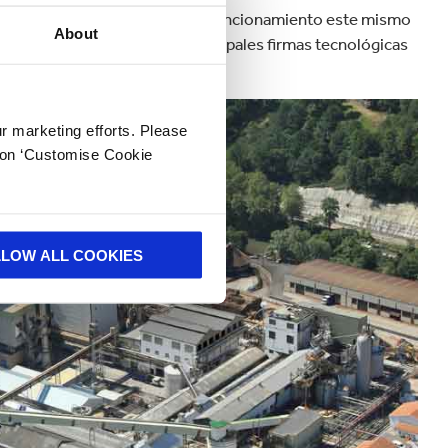
ra que la planta esté en pleno funcionamiento este mismo
About
murfit Kappa Nervión y las principales firmas tecnológicas
ur marketing efforts. Please
k on ‘Customise Cookie
LLOW ALL COOKIES