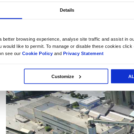
El proyecto se encuentra en fase de construcción y se espe
Details
año. La iniciativa se ha desarrollado conjuntamente entre S
que operan en el sector.
 better browsing experience, analyse site traffic and assist in o
ou would like to permit. To manage or disable these cookies clic
ion see our
Cookie Policy
and
Privacy Statement
Customize
A