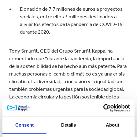
Donación de 7,7 millones de euros a proyectos
sociales, entre ellos 3 millones destinados a
aliviar los efectos de la pandemia de COVID-19
durante 2020.
Tony Smurfit, CEO del Grupo Smurfit Kappa, ha
comentado que “durante la pandemia, la importancia
de la sostenibilidad se ha hecho aún más patente. Para
muchas personas el cambio climático es ya una crisis
climática. La diversidad, la inclusión y la igualdad son
también problemas urgentes para la sociedad global.
La economía circular y la gestión sostenible de los
bosques son los pilares de nuestros principios
comerciales y abordan directamente las
preocupaciones lógicas de nuestros clientes y del
Consent
Details
About
público en general. Gracias a nuestro enfoque
sostenible y a la colaboración con los socios de