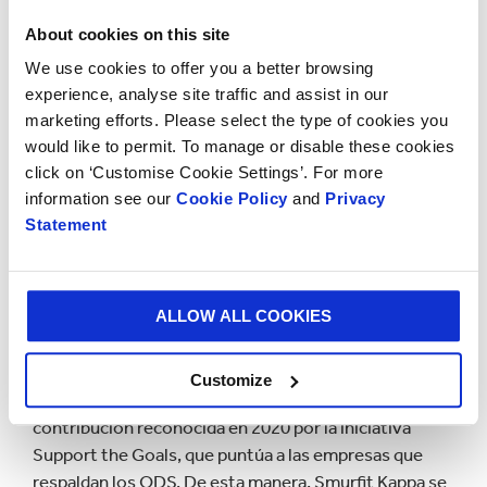
nuestra cadena de valor, podemos crear un mayor
About cookies on this site
valor social, económico y medioambiental”.
We use cookies to offer you a better browsing
experience, analyse site traffic and assist in our
Asimismo, la compañía cuenta en su financiación con
marketing efforts. Please select the type of cookies you
una partida destinada a la consecución de estos
would like to permit. To manage or disable these cookies
ambiciosos objetivos sostenibles, gracias a la
click on ‘Customise Cookie Settings’. For more
introducción de indicadores clave de rendimiento
information see our
Cookie Policy
and
Privacy
(KPI) en su actual línea de crédito renovable de 1 350
Statement
millones de euros. De esta forma, ha creado una línea
de crédito renovable relacionada con la sostenibilidad.
ALLOW ALL COOKIES
Múltiples reconocimientos en sostenibilidad
Smurfit Kappa trabaja desde 2015 para contribuir a la
implantación de los Objetivos de Desarrollo
Customize
Sostenible (ODS) de la ONU para 2030. Una
contribución reconocida en 2020 por la iniciativa
Support the Goals, que puntúa a las empresas que
respaldan los ODS. De esta manera, Smurfit Kappa se