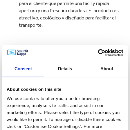
para el cliente que permite una fácil y rápida
apertura y una frescura duradera. El producto es
atractivo, ecológico y diseñado para facilitar el
transporte.
Otro ganador de Polonia fue el SoFruBox que
mantiene la fruta fresca e intacta durante el
transporte gracias a su combinación de función,
Consent
Details
About
diseño y sostenibilidad.
About cookies on this site
We use cookies to offer you a better browsing
experience, analyse site traffic and assist in our
Desde la República Checa, Levitating Player, que
marketing efforts. Please select the type of cookies you
protege productos de electrónica de alta calidad
would like to permit. To manage or disable these cookies
con su exclusivo diseño de embalaje “levitación”.
click on ‘Customise Cookie Settings’. For more