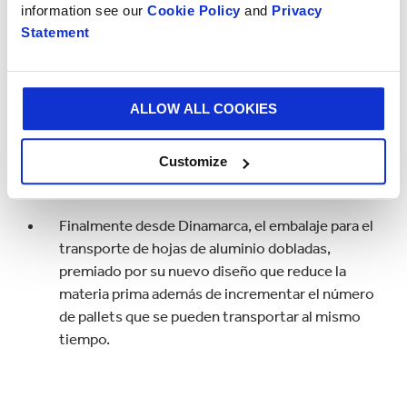
information see our
Cookie Policy
and
Privacy
Statement
Flexible Book Packaging (embalaje flexible para
libros) de Austria fue premiado por su capacidad
para proteger artículos durante el transporte,
ALLOW ALL COOKIES
reduciendo los daños y dando como resultado
menos emisiones de CO2 debido a un menor
Customize
número de devoluciones.
Finalmente desde Dinamarca, el embalaje para el
transporte de hojas de aluminio dobladas,
premiado por su nuevo diseño que reduce la
materia prima además de incrementar el número
de pallets que se pueden transportar al mismo
tiempo.