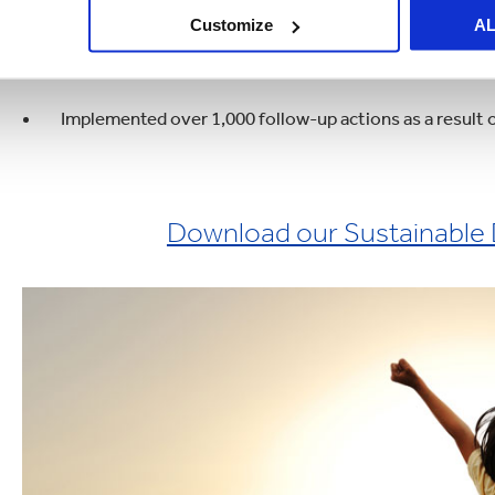
People
Customize
A
Health and Safety: Reduced the Lost Time Accident (L
Implemented over 1,000 follow-up actions as a result
Download our Sustainable