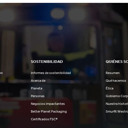
SOSTENIBILIDAD
QUIÉNES S
ón
Informes de sostenibilidad
Resumen
Acerca de
Qué hacemos
Planeta
Ética
Personas
Gobierno Corp
Negocios impactantes
Nuestra histor
Better Planet Packaging
Smurfit Westr
Certificados FSC®