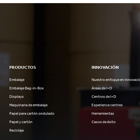
PRODUCTOS
INNOVACIÓN
Embalaje
Nuestro enfoque en innovaci
Embalaje Bag-in-Box
Áreas de I+D
Displays
Centros de I+D
Maquinaria de embalaje
Experience centres
Papel para cartón ondulado
Herramientas
Papel y cartón
Casos de éxito
Reciclaje