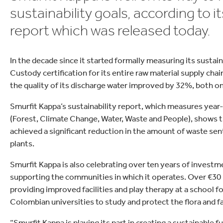
Sostenible.
lectrónica
Droguería y Limpieza d
sustainability goals, according to i
report which was released today.
In the decade since it started formally measuring its sustai
Custody certification for its entire raw material supply ch
the quality of its discharge water improved by 32%, both on
Smurfit Kappa’s sustainability report, which measures year-
(Forest, Climate Change, Water, Waste and People), shows th
achieved a significant reduction in the amount of waste sent
plants.
Smurfit Kappa is also celebrating over ten years of investmen
supporting the communities in which it operates. Over €30 
providing improved facilities and play therapy at a school for 
Colombian universities to study and protect the flora and f
“Smurfit Kappa is playing its part in creating a sustainable 