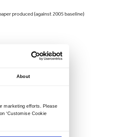
paper produced (against 2005 baseline)
en paper mills
rge water (compared to 2005)
About
ur marketing efforts. Please
k on ‘Customise Cookie