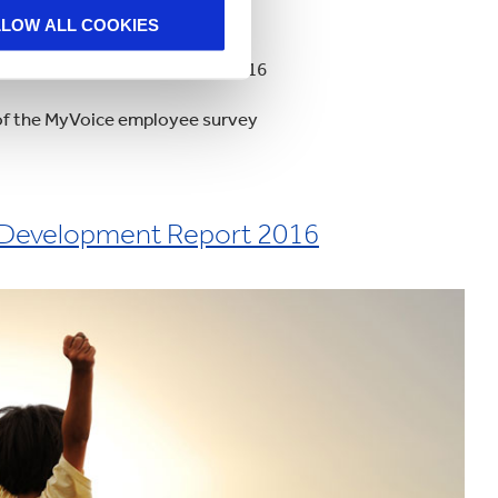
LLOW ALL COOKIES
TA) frequency rate by 10% in 2016
 of the MyVoice employee survey
 Development Report 2016