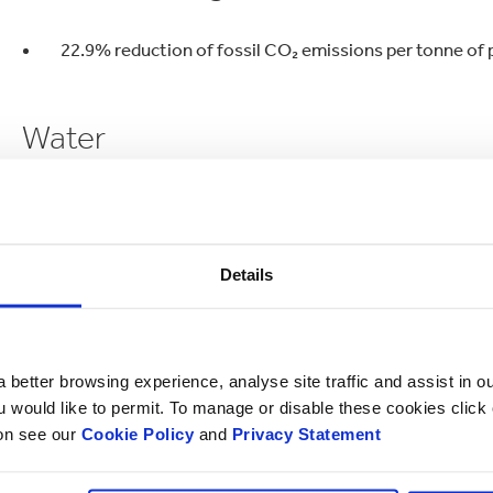
22.9% reduction of fossil CO₂ emissions per tonne of 
Water
Completed mill-specific water risk assessments in elev
31.9% reduction in relative amounts of COD in discha
Details
Waste
 better browsing experience, analyse site traffic and assist in o
13.3% reduction in waste sent to landfill
ou would like to permit. To manage or disable these cookies clic
ion see our
Cookie Policy
and
Privacy Statement