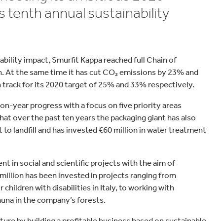
velocidad en todo el mundo.
el hogar
Panadería y pastelería
ts tenth annual sustainability
nability impact, Smurfit Kappa reached full Chain of
ain. At the same time it has cut CO₂ emissions by 23% and
 track for its 2020 target of 25% and 33% respectively.
on-year progress with a focus on five priority areas
at over the past ten years the packaging giant has also
 to landfill and has invested €60 million in water treatment
t in social and scientific projects with the aim of
million has been invested in projects ranging from
children with disabilities in Italy, to working with
auna in the company’s forests.
future by building a profitable business based on sustainable