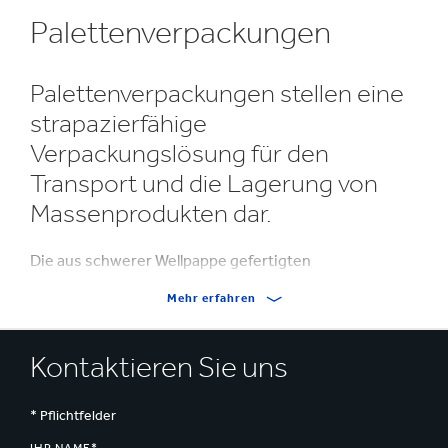
Palettenverpackungen
Palettenverpackungen stellen eine
strapazierfähige
Verpackungslösung für den
Transport und die Lagerung von
Massenprodukten dar.
Die aus schwerer Wellpappe gefertigten
Palettenverpackungen bestehen aus einem Boden,
Mehr erfahren
Seitenwänden und einem Deckel und sind auf einer
Palette aus Holz oder Wellpappe befestigt.
Kontaktieren Sie uns
Alle Palettenverpackungen werden gemäß den
physischen Anforderungen Ihrer Lieferkette – ob
* Pflichtfelder
Straßen- oder Lufttransport – mit der erforderlichen