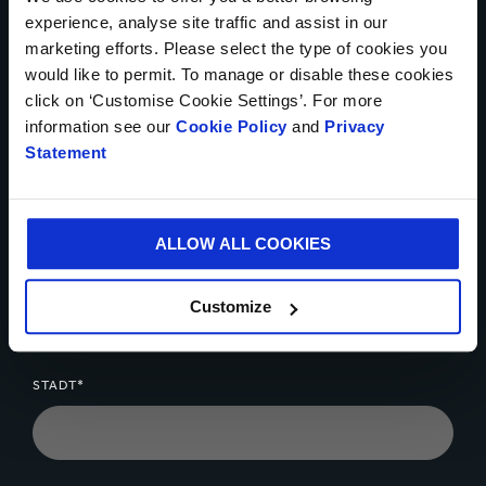
experience, analyse site traffic and assist in our
LAND*
marketing efforts. Please select the type of cookies you
would like to permit. To manage or disable these cookies
click on ‘Customise Cookie Settings’. For more
information see our
Cookie Policy
and
Privacy
Statement
TELEFONNUMMER
ALLOW ALL COOKIES
IHRE E-MAIL-ADRESSE*
Customize
STADT*