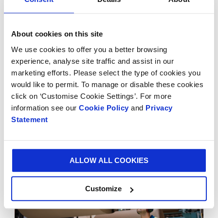
About cookies on this site
Schritt 5: Herstellung der Papierrollen
We use cookies to offer you a better browsing
Nachdem das Papier getrocknet ist, wird es zu
experience, analyse site traffic and assist in our
riesigen Rollen gewickelt, die jeweils etwa 35 Tonnen
marketing efforts. Please select the type of cookies you
would like to permit. To manage or disable these cookies
wiegen – das entspricht dem Gewicht von sechs
click on ‘Customise Cookie Settings’. For more
ausgewachsenen Elefanten! Diese Rollen werden
information see our
Cookie Policy
and
Privacy
dann in kleinere Teile geschnitten und an unsere
Statement
Verpackungswerke geliefert, wo sie zur Herstellung
von Wellpappe und anderen papierbasierten
Produkten verwendet werden.
ALLOW ALL COOKIES
Customize