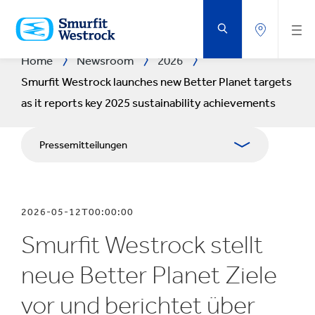
ZUM
HAUPTINHALT
SPRINGEN
Home
Newsroom
2026
Smurfit Westrock launches new Better Planet targets
as it reports key 2025 sustainability achievements
Pressemitteilungen
Publikationen
2026-05-12T00:00:00
Medienarbeit
Smurfit Westrock stellt
Blog
neue Better Planet Ziele
vor und berichtet über