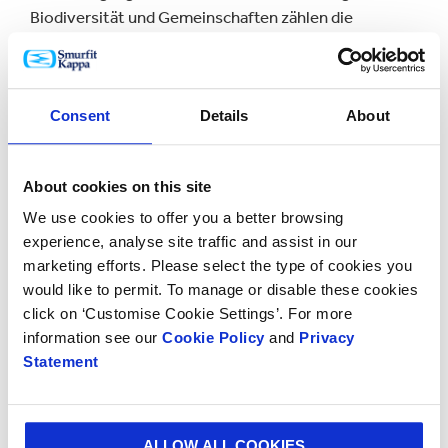
Biodiversität und Gemeinschaften zählen die
Zusammenarbeit mit dem Forestry Stewardship
Council™ (FSC) zur weiteren Stärkung der Chain-of-
Custody-Standards sowie eine Kooperation mit dem
Consent
Details
About
World Wildlife Federation im Rahmen des Wild
Wisdom Biodiversity Wettbewerbs für Tausende
Schulkinder in Kolumbien.
About cookies on this site
Tony Smurfit, President und CEO von Smurfit
We use cookies to offer you a better browsing
Westrock, sagte: „Wir suchen in allem, was wir tun,
experience, analyse site traffic and assist in our
nach dem geschäftlichen Nutzen – und Nachhaltigkeit
marketing efforts. Please select the type of cookies you
bildet dabei keine Ausnahme. In allen Märkten, in
would like to permit. To manage or disable these cookies
denen wir tätig sind, erwarten Stakeholder wie
click on ‘Customise Cookie Settings’. For more
Kunden und Investoren weiterhin nachhaltiges
information see our
Cookie Policy
and
Privacy
Handeln, und wir konzentrieren uns weiterhin darauf,
Statement
unseren ökologischen Fußabdruck zu reduzieren. Ich
bin überzeugt, dass nachhaltiges Wirtschaften gutes
Wirtschaften ist.“
ALLOW ALL COOKIES