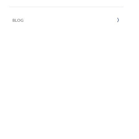
Inklusion & V
E
2022
BLOG
2021
2020
2019
2018
2017