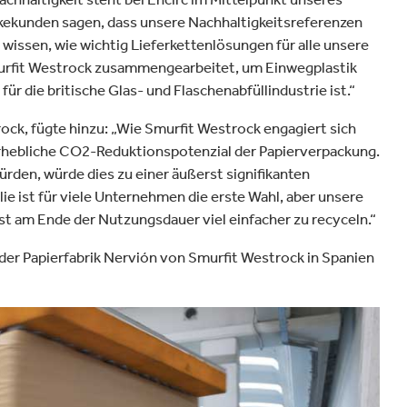
nkekunden sagen, dass unsere Nachhaltigkeitsreferenzen
 wissen, wie wichtig Lieferkettenlösungen für alle unsere
murfit Westrock zusammengearbeitet, um Einwegplastik
ür die britische Glas- und Flaschenabfüllindustrie ist.“
ck, fügte hinzu: „Wie Smurfit Westrock engagiert sich
 erhebliche CO2-Reduktionspotenzial der Papierverpackung.
rden, würde dies zu einer äußerst signifikanten
ie ist für viele Unternehmen die erste Wahl, aber unsere
ist am Ende der Nutzungsdauer viel einfacher zu recyceln.“
 der Papierfabrik Nervión von Smurfit Westrock in Spanien