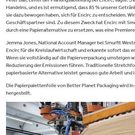
Handelns, und es ist ermutigend, dass 85 % unserer Geträ
sie dazu bewogen haben, sich für Encirc zu entscheiden. Wir
Geschäftspartner sind. Zu diesem Zweck hat Encirc mit S
durch eine Papieralternative zu ersetzen, was eine Premiere f
Jemma Jones, National Account Manager bei Smurfit Westro
Encirc für die Kreislaufwirtschaft und erkannte sofort das
Wenn sie vollständig auf die Papierverpackung umsteigen wü
Reduzierung der Emissionen führen. Traditionelle Stretchfol
papierbasierte Alternative leistet genauso gute Arbeit und 
Die Papierpalettenfolie von Better Planet Packaging wird in
hergestellt.