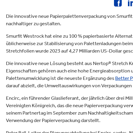
ielfalt
lektronik
Industrieprodukte
Die innovative neue Papierpalettenverpackung von Smurfit 
nachhaltiger zu gestalten.
Smurfit Westrock hat eine zu 100 % papierbasierte Alternati
üblicherweise zur Stabilisierung von Palettenladungen bei
Stretchfolien wurde 2023 auf 4,27 Milliarden US-Dollar ges
Die innovative neue Lösung besteht aus Nertop® Stretch Kraf
Eigenschaften gehören auch eine hohe Energieabsorption u
Palettenumwicklung ist die neueste Ergänzung des
Better P
darauf abzielt, die Umweltauswirkungen von Verpackungen 
Encirc, ein führender Glaslieferant, der jährlich über drei M
Vereinigten Königreich, das die neue Papierverpackung ve
seinem Partnertag im September zum Nachhaltigkeitschampi
Verwendung der Papierverpackung darstellt.
Peter Ball, Leiter der Planungsabteilung bei Encirc, sagte: „