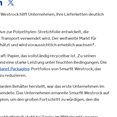
Verpackungen & Papierprodukte
Westrock hilft Unternehmen, ihre Lieferketten deutlich
ve zur Polyethylen-Stretchfolie entwickelt, die
m Transport verwendet wird. Der weltweite Markt für
chätzt und wird voraussichtlich erheblich wachsen*.
t-Papier, das vollständig recycelbar ist. Zu seinen
nd eine starke Leistung unter feuchten Bedingungen. Die
lanet Packaging
-Portfolios von Smurfit Westrock, das
zu reduzieren.
illiarden Behälter herstellt, war das erste Unternehmen im
rwendete. Das Unternehmen ernannte Smurfit Westrock auf
on, um den großen Fortschritt zu würdigen, den die
Nachhaltigkeit steht bei Encirc im Mittelpunkt unseres