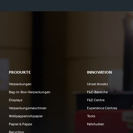
PRODUKTE
INNOVATION
Verpackungen
Unser Ansatz
Bag-in-Box-Verpackungen
F&E-Bereiche
Displays
F&E Centre
Verpackungsmaschinen
Experience Centres
Wellpappenrohpapier
Tools
Papier & Pappe
Fallstudien
Recycling