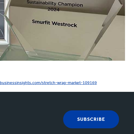
ebusinessinsights.com/stretch-wrap-market-109169
SUBSCRIBE