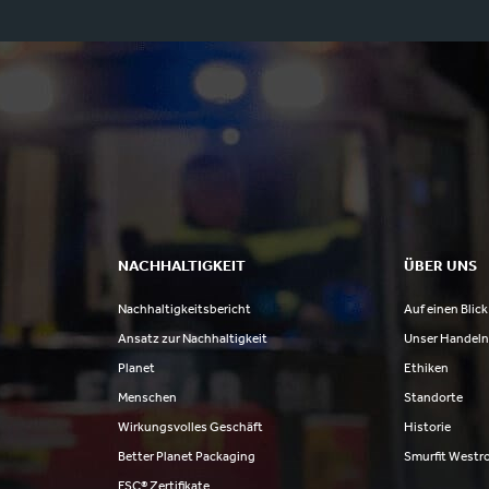
NACHHALTIGKEIT
ÜBER UNS
Nachhaltigkeitsbericht
Auf einen Blick
Ansatz zur Nachhaltigkeit
Unser Handel
Planet
Ethiken
Menschen
Standorte
Wirkungsvolles Geschäft
Historie
Better Planet Packaging
Smurfit Westr
FSC® Zertifikate