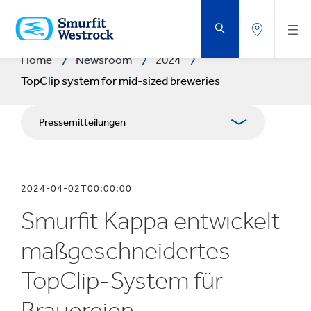
ZUM
HAUPTINHALT
SPRINGEN
Home
Newsroom
2024
TopClip system for mid-sized breweries
Pressemitteilungen
Publikationen
2024-04-02T00:00:00
Medienarbeit
Smurfit Kappa entwickelt
Blog
maßgeschneidertes
TopClip-System für
Brauereien