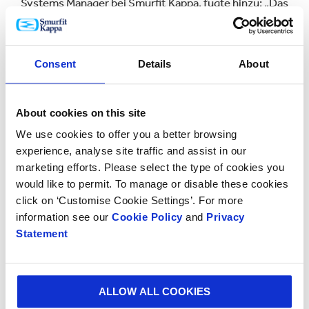
Systems Manager bei Smurfit Kappa, fügte hinzu: „Das
automatisierte TopClip-System, das wir speziell für
kleine und mittlere Brauereien entwickelt haben, hat
sich wirklich durchgesetzt. Wir wussten, dass TopClip
Consent
Details
About
die ideale Better Planet Packaging-Lösung für die
Bedürfnisse von BeerSelect war, und durch den Bau
der Maschine für sie wurde sie zu einer noch
About cookies on this site
effektiveren und ganzheitlicheren Lösung.“
We use cookies to offer you a better browsing
experience, analyse site traffic and assist in our
marketing efforts. Please select the type of cookies you
would like to permit. To manage or disable these cookies
click on ‘Customise Cookie Settings’. For more
information see our
Cookie Policy
and
Privacy
Statement
ALLOW ALL COOKIES