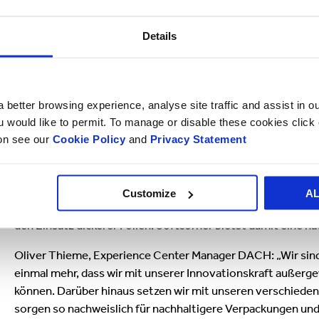
Panel Quick and Save:
Die bisherige einteilige Verpackung 
und umständlich, vor allem durch den Einsatz von viel Klebe
Details
Die neue Verpackung aus Boden- und Deckelteilen löst die
unterschiedlichen Wellpappsorten, was den jeweiligen Anf
konnte von 10 auf unter 1 Prozent reduziert werden. Außer
 better browsing experience, analyse site traffic and assist in o
werkzeuglosen Öffnen der Verpackung.
ou would like to permit. To manage or disable these cookies clic
SoftCorner:
Durch die Umstellung von der Standardecke zu 
ion see our
Cookie Policy
and
Privacy Statement
Smurfit Westrock eine kosteneffiziente Lösung geschaffen,
Stretchfolie geschützt werden. Die Innovation verbessert di
der Palettenverpackungen durch die scharfen Kanten der T
Customize
A
Feuchtigkeitsschäden entstehen. Diese Anpassung schützt d
den Einsatz dickerer Folien. Softcorner bietet damit eine n
Oliver Thieme, Experience Center Manager DACH: „Wir sind 
einmal mehr, dass wir mit unserer Innovationskraft außer
können. Darüber hinaus setzen wir mit unseren verschied
sorgen so nachweislich für nachhaltigere Verpackungen und