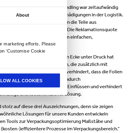
hatte mehrere Nachteile: Das Handling war zeitaufwändig
band, und führte häufig zu Beschädigungen in der Logistik.
About
se Probleme. Außerdem bestehen die Teile aus
orderungen besser gerecht wird. Die Reklamationsquote
dem profitiert der Endkunde vom einfachen,
ur marketing efforts. Please
k on ‘Customise Cookie
einer kontrolliert nachgebenden Ecke unter Druck hat
 insbesondere für Verpackungen, die zusätzlich mit
e Transportlogistik, indem sie verhindert, dass die Folien
ransportkartons einreißen und dadurch
LLOW ALL COOKIES
en Inhalt effektiv vor äußeren Einflüssen und verhindert
achhaltige und kosteneffiziente Lösung.
stolz auf diese drei Auszeichnungen, denn sie zeigen
gewöhnliche Lösungen für unsere Kunden entwickeln
enen Tools zur Verpackungsoptimierung Maßstäbe und
 (kosten-)effizientere Prozesse im Verpackungsbereich.“