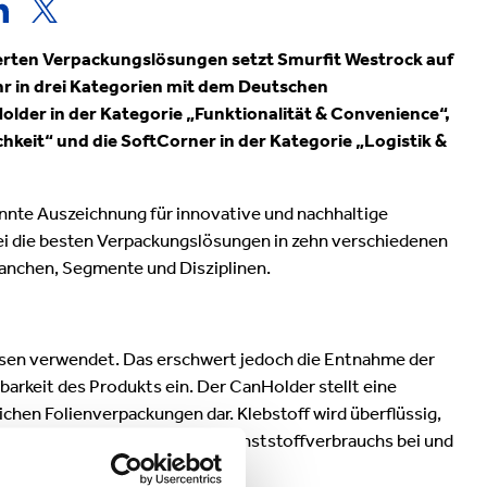
Verpackungen & Papierprodukte
sierten Verpackungslösungen setzt Smurfit Westrock auf
hr in drei Kategorien mit dem Deutschen
lder in der Kategorie „Funktionalität & Convenience“,
chkeit“ und die SoftCorner in der Kategorie „Logistik &
nnte Auszeichnung für innovative und nachhaltige
i die besten Verpackungslösungen in zehn verschiedenen
ranchen, Segmente und Disziplinen.
osen verwendet. Das erschwert jedoch die Entnahme der
barkeit des Produkts ein. Der CanHolder stellt eine
chen Folienverpackungen dar. Klebstoff wird überflüssig,
gn trägt zur Reduzierung des Kunststoffverbrauchs bei und
nd Hersteller.