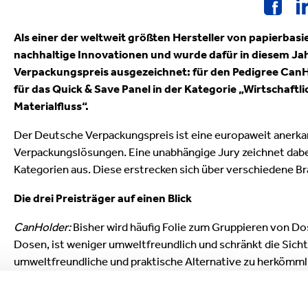
ielfalt
lektronik
Industrieprodukte
Als einer der weltweit größten Hersteller von papierba
nachhaltige Innovationen und wurde dafür in diesem Ja
Verpackungspreis ausgezeichnet: für den Pedigree CanHo
für das Quick & Save Panel in der Kategorie „Wirtschaftli
Materialfluss“.
Der Deutsche Verpackungspreis ist eine europaweit anerka
Verpackungslösungen. Eine unabhängige Jury zeichnet dabe
Kategorien aus. Diese erstrecken sich über verschiedene B
Die drei Preisträger auf einen Blick
CanHolder:
Bisher wird häufig Folie zum Gruppieren von D
Dosen, ist weniger umweltfreundlich und schränkt die Sicht
umweltfreundliche und praktische Alternative zu herkömmli
die Entnahme der Dosen erleichtert. Sein innovatives Desi
bietet eine verbesserte Benutzererfahrung für Endkunden u