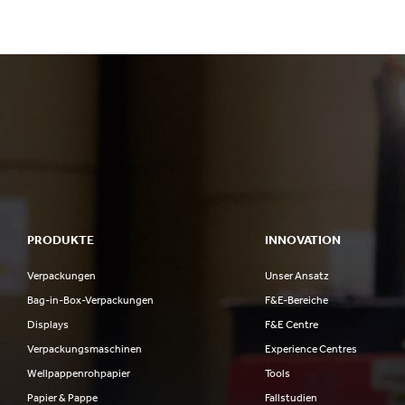
PRODUKTE
INNOVATION
Verpackungen
Unser Ansatz
Bag-in-Box-Verpackungen
F&E-Bereiche
Displays
F&E Centre
Verpackungsmaschinen
Experience Centres
Wellpappenrohpapier
Tools
Papier & Pappe
Fallstudien