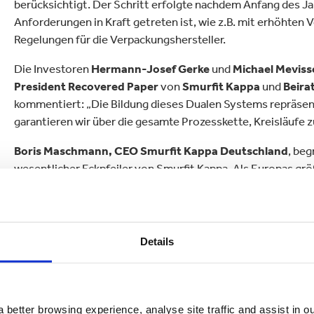
berücksichtigt. Der Schritt erfolgte nachdem Anfang des J
ielfalt
lektronik
Industrieprodukte
Anforderungen in Kraft getreten ist, wie z.B. mit erhöhten
Regelungen für die Verpackungshersteller.
Die Investoren
Hermann-Josef Gerke
und
Michael Meviss
President Recovered Paper
von
Smurfit Kappa
und
Beira
kommentiert: „Die Bildung dieses Dualen Systems repräsenti
garantieren wir über die gesamte Prozesskette, Kreisläufe z
Boris Maschmann, CEO Smurfit Kappa Deutschland
, beg
wesentlicher Eckpfeiler von Smurfit Kappa. Als Europas grö
mit unseren Kunden Kreisläufe vollständig zu schließen und
Zukunft gerüstet ist.“
Heiner Oepen
gemeinsam mit
Johannes Scholten-Reintj
Details
Systems beauftragt. Oepen verfügt seit der Gründung des
und Betrieb von Dualen Systemen. Er freut sich auf die ne
enormer Innovationskraft können wir Anreize zur Einsparu
gleichzeitiger Verbesserung der Recyclingfähigkeit geben.“
 better browsing experience, analyse site traffic and assist in o