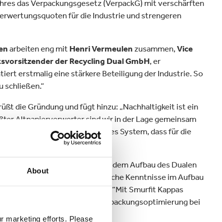
ahres das Verpackungsgesetz (VerpackG) mit verschärften
Verpackungen & Papierprodukte
 Verwertungsquoten für die Industrie und strengeren
en
arbeiten eng mit
Henri Vermeulen
zusammen,
Vice
tsvorsitzender der Recycling Dual GmbH
, er
ert erstmalig eine stärkere Beteiligung der Industrie. So
u schließen.“
rüßt die Gründung und fügt hinzu: „Nachhaltigkeit ist ein
ßter Altpapierverwerter sind wir in der Lage gemeinsam
 entwickeln daher ein optimiertes System, dass für die
es
sind als
Geschäftsführer
mit dem Aufbau des Dualen
About
 Grünen Punktes über umfangreiche Kenntnisse im Aufbau
ue Herausforderung und ergänzt: “Mit Smurfit Kappas
ng von Rohstoffen durch die Verpackungsoptimierung bei
ur marketing efforts. Please