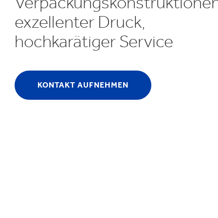
Verpackungskonstruktionen
Inklusion & V
E
exzellenter Druck,
hochkarätiger Service
KONTAKT AUFNEHMEN