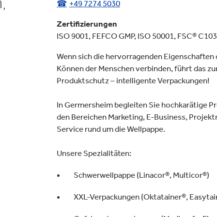
,
+49 7274 5030
ielfalt
lektronik
Industrieprodukte
Zertifizierungen
ISO 9001, FEFCO GMP, ISO 50001, FSC® C10
Wenn sich die hervorragenden Eigenschaften 
Können der Menschen verbinden, führt das zur 
Produktschutz – intelligente Verpackungen!
In Germersheim begleiten Sie hochkarätige P
den Bereichen Marketing, E-Business, Proje
Service rund um die Wellpappe.
Unsere Spezialitäten:
Schwerwellpappe (Linacor®, Multicor®)
XXL-Verpackungen (Oktatainer®, Easytai