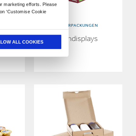
ur marketing efforts. Please
k on ‘Customise Cookie
GEN
RETAIL VERPACKUNGEN
Thekendisplays
LLOW ALL COOKIES
–