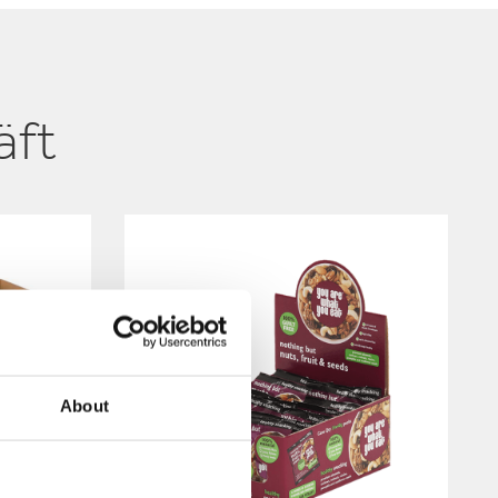
äft
About