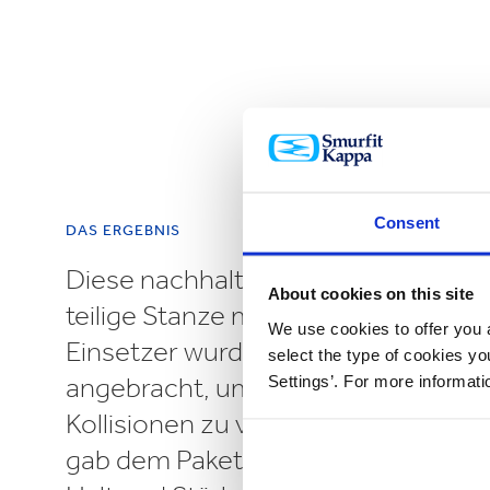
Consent
DAS ERGEBNIS
Diese nachhaltige Lösung ist eine e
About cookies on this site
teilige Stanze mit Verriegelungslasc
We use cookies to offer you a
Einsetzer wurden in einem 45 Grad
select the type of cookies y
angebracht, um seitliche Bewegun
Settings’. For more informat
Kollisionen zu verhindern. Die vertik
gab dem Paket in der Lieferkette zu