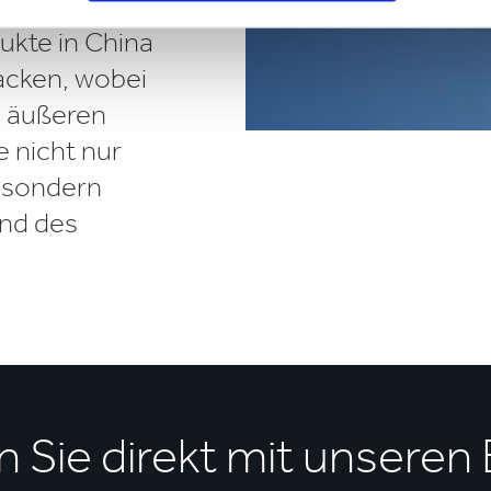
Verpackung
ukte in China
packen, wobei
n äußeren
e nicht nur
 sondern
und des
.
 Sie direkt mit unseren