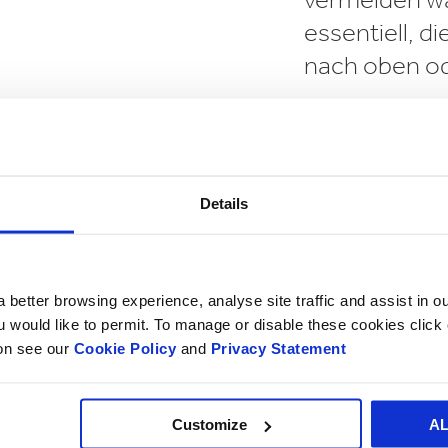
essentiell, 
nach oben od
Details
infache 1-
he. Die
 better browsing experience, analyse site traffic and assist in o
 Winkel
ou would like to permit. To manage or disable these cookies clic
gen und
ion see our
Cookie Policy
and
Privacy Statement
ale Riffelung
sätzlichen
Customize
A