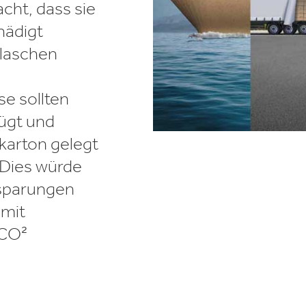
cht, dass sie
hädigt
Flaschen
se sollten
fügt und
karton gelegt
 Dies würde
nsparungen
 mit
 CO²