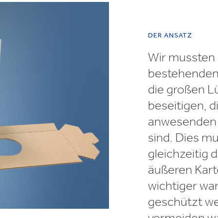
DER ANSATZ
Wir mussten 
bestehenden K
die großen L
beseitigen, d
anwesenden 
sind. Dies m
gleichzeitig d
äußeren Kart
wichtiger war
geschützt w
vermeiden wa