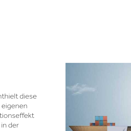
ielfalt
lektronik
Industrieprodukte
thielt diese
n eigenen
ionseffekt
in der