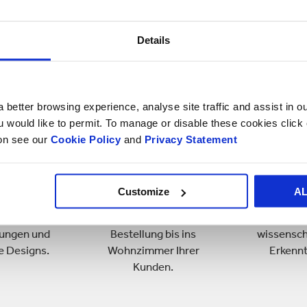
ue Standards für Verpa
Details
 better browsing experience, analyse site traffic and assist in o
ou would like to permit. To manage or disable these cookies clic
ion see our
Cookie Policy
and
Privacy Statement
tivität
Experience
Wissen
Customize
A
een & Systeme
360° Customer
Insight A
elligente
Experience - von der
Benchmarkin
lungen und
Bestellung bis ins
wissensch
e Designs.
Wohnzimmer Ihrer
Erkennt
Kunden.