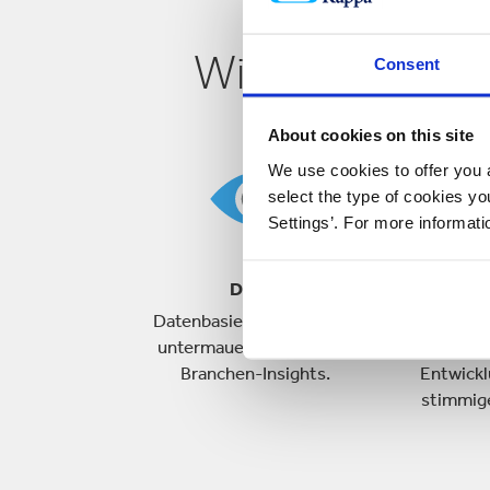
Wir setzen ne
Consent
About cookies on this site
We use cookies to offer you a
select the type of cookies y
Settings’. For more informat
Daten
Krea
Datenbasierte Lösungen -
Frische Id
untermauert durch echte
für int
Branchen-Insights.
Entwick
stimmig