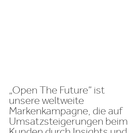
Inklusion & V
E
„Open The Future“ ist
unsere weltweite
Markenkampagne, die auf
Umsatzsteigerungen beim
Kunden durch Insights und