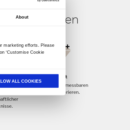
ckungslösungen
About
ur marketing efforts. Please
k on ‘Customise Cookie
schaft
Wert
LLOW ALL COOKIES
nalyse &
Lösungen die messbaren
g auf Basis
Wert generieren.
aftlicher
nisse.