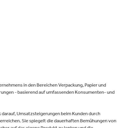
Verpackungen & Papierprodukte
nternehmens in den Bereichen Verpackung, Papier und
derungen - basierend auf umfassenden Konsumenten- und
rk darauf, Umsatzsteigerungen beim Kunden durch
 erreichen. Sie spiegelt die dauerhaften Bemühungen von
cher auf das eigene Produkt zu lenken und die