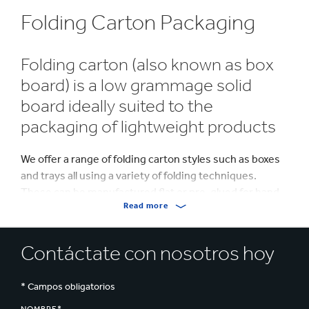
Folding Carton Packaging
Folding carton (also known as box
board) is a low grammage solid
board ideally suited to the
packaging of lightweight products
We offer a range of folding carton styles such as boxes
and trays all using a variety of folding techniques.
These can be manufactured flat or pre-glued for hand
Read more
or machine erect based on your requirements.
The flexibility of folding carton allows you to design
Contáctate con nosotros hoy
‘curves’, creating innovatively shaped packs that can
differentiate your product from the competition. The
shape, in combination with high quality print, creates
* Campos obligatorios
an eye-catching pack maximising both brand impact