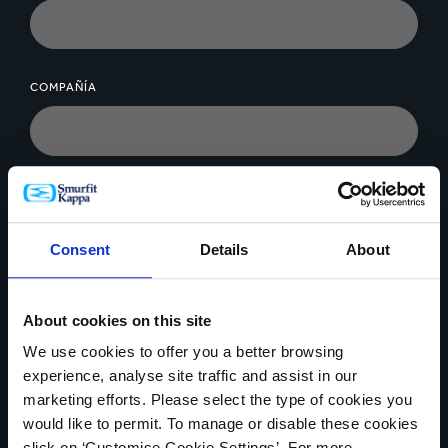
COMPAÑÍA
MENSAJE*
Consent
Details
About
About cookies on this site
We use cookies to offer you a better browsing
Cargar archivo
experience, analyse site traffic and assist in our
marketing efforts. Please select the type of cookies you
would like to permit. To manage or disable these cookies
click on ‘Customise Cookie Settings’. For more