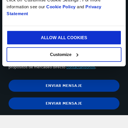
Se pueden cargar hasta 5 de archivos. Máximo (5 Mb) por
information see our
Cookie Policy
and
Privacy
archivo
Statement
Sí, deseo recibir información actualizada de Smurfit
Kappa y acepto el contenido de la
declaración de privacidad.
ALLOW ALL COOKIES
Puedes darte de baja en cualquier momento utilizando el
vínculo que aparece en los correos electrónicos que recibas.
Customize
Tiene el derecho de objetar, en cualquier momento, sobre el
procesamiento y tratamiento de sus datos personales para
propósitos de mercadeo directo
contactándonos
.