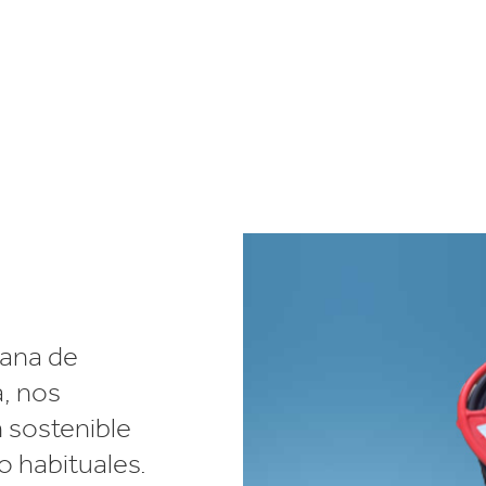
Commerce
Productos de caucho y 
iana de
a, nos
 sostenible
o habituales.