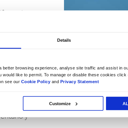
iferenciarse
én creamos
ite mejorar la
 de plástico
Details
evo a una
 al año,
 better browsing experience, analyse site traffic and assist in o
ou would like to permit. To manage or disable these cookies clic
bién
ion see our
Cookie Policy
and
Privacy Statement
cenamiento y
es. El
Customize
A
al les
ventario y