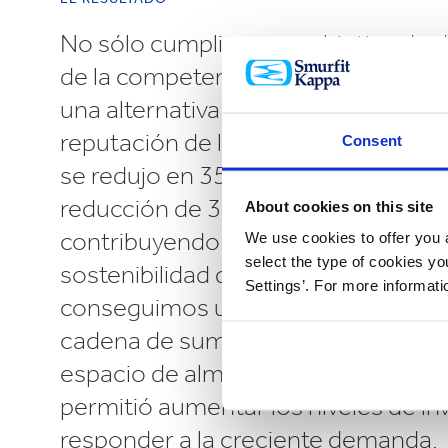
No sólo cumplimos su objetivo de d
de la competencia, sino que tambi
una alternativa sostenible que perm
reputación de la marca. El consumo
Consent
se redujo en 35 toneladas, lo que ll
reducción de 3,84 toneladas de CO2
About cookies on this site
contribuyendo así a los objetivos de
We use cookies to offer you a
select the type of cookies y
sostenibilidad de la compañía. Tam
Settings’. For more informat
conseguimos un ahorro en el alma
cadena de suministro de 1.780 dólar
espacio de almacenamiento adicion
permitió aumentar los niveles de in
responder a la creciente demanda.