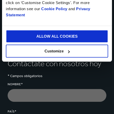
Habla con nuestros
click on ‘Customise Cookie Settings’. For more
information see our
Cookie Policy
and
Privacy
expertos sobre cómo
Statement
podemos ayudarte a
resolver los desafíos de
ALLOW ALL COOKIES
tu negocio
Customize
Contáctate con nosotros hoy
* Campos obligatorios
NOMBRE*
PAÍS*