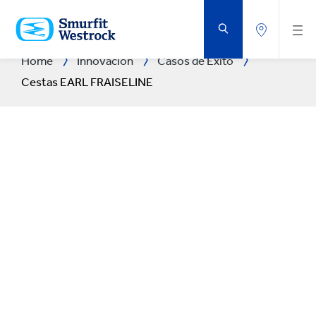
SALTAR
AL
CONTENIDO
PRINCIPAL
Home
Innovación
Casos de Éxito
Cestas EARL FRAISELINE