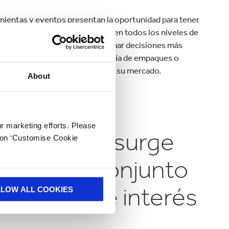
mientas y eventos presentan la oportunidad para tener
 incrementar el entendimiento en todos los niveles de
 negocio le permite a usted tomar decisiones más
 últimos desarrollos en tecnología de empaques o
anar una ventaja competitiva en su mercado.
About
STRA INNOVACIÓN
ur marketing efforts. Please
innovación surge
k on ‘Customise Cookie
jando en conjunto
 grupos de interés
LLOW ALL COOKIES