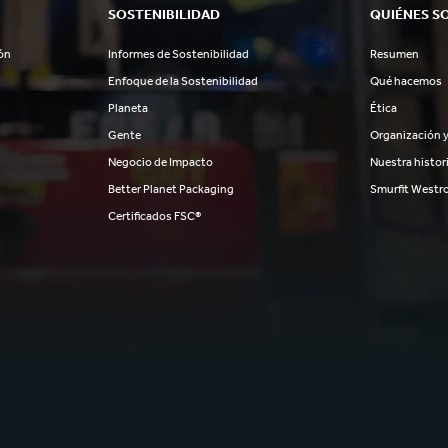
SOSTENIBILIDAD
QUIÉNES S
ón
Informes de Sostenibilidad
Resumen
Enfoque de la Sostenibilidad
Qué hacemos
Planeta
Ética
Gente
Organización y
Negocio de Impacto
Nuestra histor
Better Planet Packaging
Smurfit Westr
Certificados FSC®