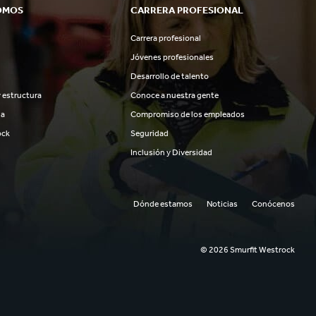
OMOS
CARRERA PROFESIONAL
Carrera profesional
Jóvenes profesionales
Desarrollo de talento
 estructura
Conoce a nuestra gente
ia
Compromiso de los empleados
ock
Seguridad
Inclusión y Diversidad
Dónde estamos
Noticias
Conócenos
© 2026 Smurfit Westrock