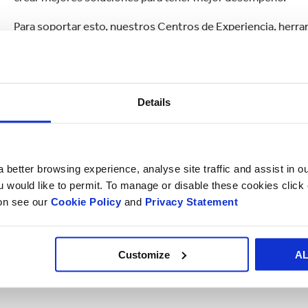
Para soportar esto, nuestros Centros de Experiencia, herra
mejor comunicación, nuevas ideas, relaciones más fuertes e
nuestros respectivos negocios. El entender más de nuestro
inteligentes. Al compartir nuestro conocimiento sobre los
requisitos para el mercado minorista podemos ayudarle a g
Details
EXPERIMENTE NUE
 better browsing experience, analyse site traffic and assist in o
Creemos que la 
ou would like to permit. To manage or disable these cookies clic
ion see our
Cookie Policy
and
Privacy Statement
únicamente traba
con todos nuestros
Customize
A