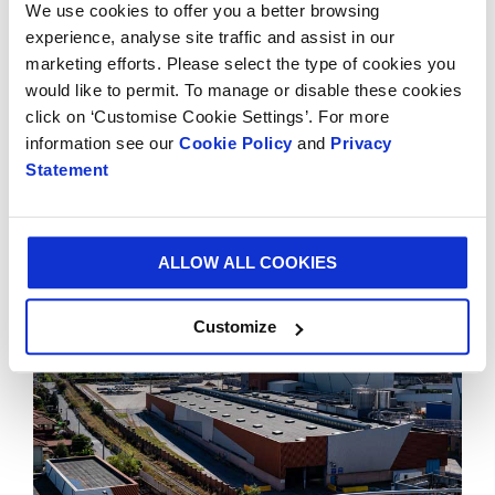
We use cookies to offer you a better browsing
enfoque proactivo y crear un nuevo flujo para la
experience, analyse site traffic and assist in our
gestión de desechos y la administración ambiental.
marketing efforts. Please select the type of cookies you
Desde el año pasado, este proyecto ya ha logrado una
would like to permit. To manage or disable these cookies
reducción del 29% en los desechos al recuperar
click on ‘Customise Cookie Settings’. For more
plástico de baja densidad del pulper. Esto significa que
information see our
Cookie Policy
and
Privacy
estamos capturando materiales no basados en papel
Statement
dentro de los fardos reciclados recolectados y
reutilizando estos rechazos."
ALLOW ALL COOKIES
Customize