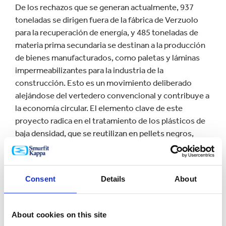
De los rechazos que se generan actualmente, 937
toneladas se dirigen fuera de la fábrica de Verzuolo
para la recuperación de energía, y 485 toneladas de
materia prima secundaria se destinan a la producción
de bienes manufacturados, como paletas y láminas
impermeabilizantes para la industria de la
construcción. Esto es un movimiento deliberado
alejándose del vertedero convencional y contribuye a
la economía circular. El elemento clave de este
proyecto radica en el tratamiento de los plásticos de
baja densidad, que se reutilizan en pellets negros,
ofreciendo una alternativa ecológica y de circuito
cerrado. Al mismo tiempo, obtenemos un mayor
rendimiento de fibras que están adheridas a los
Consent
Details
About
rechazos plásticos.
Raffaele Marinucci, Gerente General de Smurfit Kappa
About cookies on this site
Verzuolo, comenta: "Nos complace adoptar un