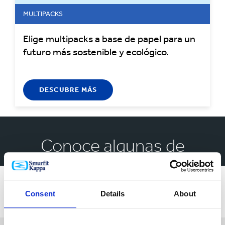
MULTIPACKS
Elige multipacks a base de papel para un
futuro más sostenible y ecológico.
DESCUBRE MÁS
Conoce algunas de
nuestras soluciones para
el empaque de bebidas
Consent
Details
About