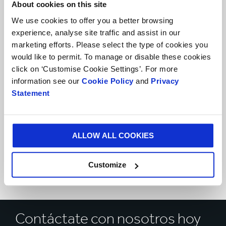
About cookies on this site
We use cookies to offer you a better browsing
experience, analyse site traffic and assist in our
marketing efforts. Please select the type of cookies you
would like to permit. To manage or disable these cookies
Productos
click on ‘Customise Cookie Settings’. For more
y
Productos y Servicios
Servicios
information see our
Cookie Policy
and
Privacy
Statement
Sectores
de
Sectores de mercado
mercado
ALLOW ALL COOKIES
País
País
Customize
Contáctate con nosotros hoy