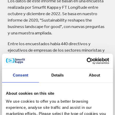
Los datos de este informe se basan en una encuesta
realizada por Smurfit Kappa y FT Longitude entre
octubre y diciembre de 2022. Se basa en nuestro
informe de 2020, "Sustainability reshapes the
business landscape for good", con nuevas preguntas
y una muestra ampliada.
Entre los encuestados había 440 directivos y
ejecutivos de empresas de los sectores minoristas y
de productos de consumo, incluidos los bienes de
consumo de rápida rotación (FMCG) y de comercio
electrónico. Todos los encuestados supervisan o son
Consent
Details
About
responsables de las iniciativas de sostenibilidad de su
organización, y el 25 % ocupan puestos directivos.
Proceden de 11 grandes economías: Alemania,
About cookies on this site
Colombia, España, Estados Unidos, Francia, Irlanda,
Italia, México, Países Bajos, Polonia y Reino Unido.
We use cookies to offer you a better browsing
experience, analyse site traffic and assist in our
Esto nos permite analizar las diferencias regionales en
marketing efforts. Please select the type of cookies you
la forma en que las compañías abordan la