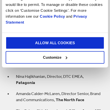
would like to permit. To manage or disable these cookies
transparencia en materia de sostenibilidad, por
click on ‘Customise Cookie Settings’. For more
ejemplo, entre Europa y Las Américas.
information see our
Cookie Policy
and
Privacy
Además de la investigación cuantitativa, FT
Statement
Longitude también llevó a cabo una serie de
entrevistas a profundidad con:
ALLOW ALL COOKIES
Customize
Simon Boas Hoffmeyer, Director Senior, Group
Sustainability & ESG,
Carlsberg Group
Nina Hajikhanian, Director, DTC EMEA,
Patagonia
Amanda Calder-McLaren, Director Senior, Brand
and Communications,
The North Face