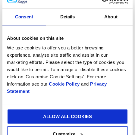
Habilidades de liderazgo comprobadas, por
ejemplo, a través de actividades
extracurriculares.
Consent
Details
About
Ser ambicioso y sentirse motivado y cómodo en
un ambiente que se mueve rápidamente.
About cookies on this site
We use cookies to offer you a better browsing
Estar preparado y dispuesto a viajar a cualquier
experience, analyse site traffic and assist in our
de nuestras instalaciones durante el programa.
marketing efforts. Please select the type of cookies you
would like to permit. To manage or disable these cookies
click on ‘Customise Cookie Settings’. For more
¿Cómo convertirse en uno de
information see our
Cookie Policy
and
Privacy
nuestros próximos
Statement
graduados?
ALLOW ALL COOKIES
Envíanos tu CV y tu carta de motivación a
graduates@smurfitkappa.com para que nos muestres
Customize