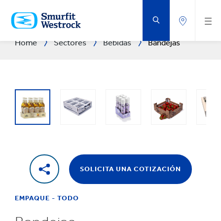
SALTAR
AL
CONTENIDO
PRINCIPAL
Home
Sectores
Bebidas
Bandejas
SOLICITA UNA COTIZACIÓN
EMPAQUE - TODO