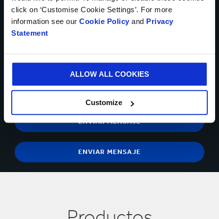
click on ‘Customise Cookie Settings’. For more
Sí, deseo recibir información actualizada de Smurfit
information see our
Cookie Policy
and
Privacy
Kappa y acepto el contenido de la
declaración de privacidad.
Statement
Puedes darte de baja en cualquier momento utilizando el
vínculo que aparece en los correos electrónicos que recibas.
Tiene el derecho de objetar, en cualquier momento, sobre el
ALLOW ALL COOKIES
procesamiento y tratamiento de sus datos personales para
propósitos de mercadeo directo
contactándonos
.
Customize
Productos