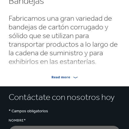
Bandejas
Fabricamos una gran variedad de
bandejas de cartón corrugado y
sólido que se utilizan para
transportar productos a lo largo de
la cadena de suministro y para
exhibirlos en las estanterías.
Las bandejas se diseñan a la medida de tus
Read more
necesidades y pueden modificarse para líneas de
envasado manuales, semiautomáticas o
Contáctate con nosotros hoy
automatizadas.
Las bandejas agrupan tus productos, lo que permite
* Campos obligatorios
manipularlos de forma más eficiente, y ofrecen
excelentes oportunidades para destacar la marca.
NOMBRE*