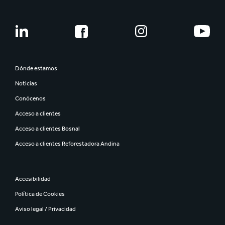
Organización y estructura
Carrera profesional
Nuestra historia
Jóvenes profesionales
Smurfit Westrock
Desarrollo de talento
Conoce a nuestra gente
Dónde estamos
Compromiso de los empleados
Noticias
Seguridad
Conócenos
Inclusión y Diversidad
Acceso a clientes
Acceso a clientes Bosnal
Acceso a clientes Reforestadora Andina
Accesibilidad
Política de Cookies
Aviso legal / Privacidad