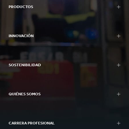
PRODUCTOS
Empaques
Empaques Bag-in-Box
INNOVACIÓN
Exhibidores
Maquinaria de Empaque
Nuestro Enfoque de Innovación
Papel para Corrugar
Áreas de I+D
Papel y Cartón
SOSTENIBILIDAD
Centros de I+D
Reciclaje
Centros de Experiencia
Informes de Sostenibilidad
Herramientas
Enfoque de la Sostenibilidad
Casos de Éxito
QUIÉNES SOMOS
Planeta
Gente
Resumen
Negocio de Impacto
Qué hacemos
Better Planet Packaging
CARRERA PROFESIONAL
Ética
Certificados FSC®