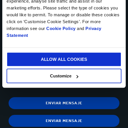
experience, analyse site traffic and assist in our
marketing efforts. Please select the type of cookies you
would like to permit. To manage or disable these cookies
click on ‘Customise Cookie Settings’. For more
Se pueden cargar hasta 5 de archivos. Máximo 5Mb por archivo
information see our
Cookie Policy
and
Privacy
Statement
Sí, deseo recibir información actualizada de Smurfit
Kappa y acepto el contenido de la
declaración de privacidad.
ALLOW ALL COOKIES
Puedes darte de baja en cualquier momento utilizando el
vínculo que aparece en los correos electrónicos que recibas.
Tiene el derecho de objetar, en cualquier momento, sobre el
Customize
procesamiento y tratamiento de sus datos personales para
propósitos de mercadeo directo
contactándonos
.