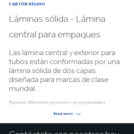
CARTÓN RÍGIDO
Láminas sólida - Lámina
central para empaques
Las lámina central y exterior para
tubos están conformadas por una
lámina sólida de dos capas
diseñada para marcas de clase
mundial.
Papel en diferentes grosores con propiedades
superiores: dureza, superficie, blancura.
Read more
De gran rigidez, este cartón es adecuado para tubos de
una sola capa y para tubos multicapa.