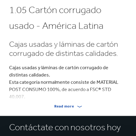
1.05 Cartón corrugado
usado - América Latina
Cajas usadas y láminas de cartón
corrugado de distintas calidades.
Cajas usadas y láminas de cartón corrugado de
distintas calidades.
Esta categoría normalmente consiste de MATERIAL
POST CONSUMO 100%, de acuerdo a FSC
®
STD
40.007.
Read more
El contenido de todos los suministros cumple las
definiciones y las descripciones establecidas por la
Contáctate con nosotros hoy
norma CEPI EN643.