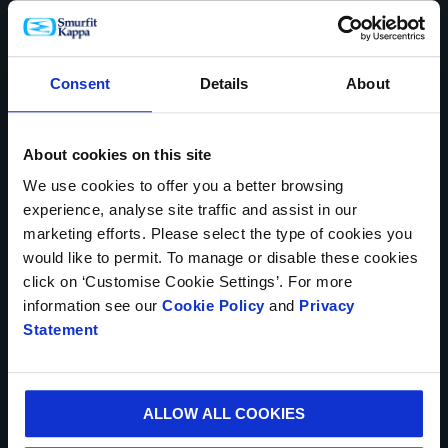
* Campos obligatorios
NOMBRE*
Consent
Details
About
About cookies on this site
PAÍS*
We use cookies to offer you a better browsing
experience, analyse site traffic and assist in our
marketing efforts. Please select the type of cookies you
would like to permit. To manage or disable these cookies
NÚMERO TELEFÓNICO
click on ‘Customise Cookie Settings’. For more
information see our
Cookie Policy
and
Privacy
Statement
CORREO ELECTRÓNICO*
ALLOW ALL COOKIES