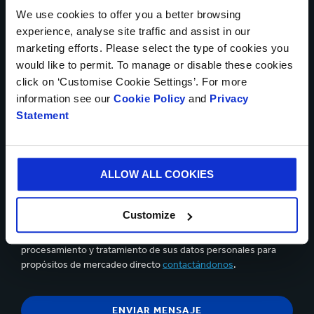
We use cookies to offer you a better browsing
experience, analyse site traffic and assist in our
marketing efforts. Please select the type of cookies you
Cargar archivo
would like to permit. To manage or disable these cookies
click on ‘Customise Cookie Settings’. For more
information see our
Cookie Policy
and
Privacy
Statement
Se pueden cargar hasta 5 de archivos. Máximo 5Mb por archivo
Sí, deseo recibir información actualizada de Smurfit
Kappa y acepto el contenido de la
declaración de privacidad.
ALLOW ALL COOKIES
Puedes darte de baja en cualquier momento utilizando el
Customize
vínculo que aparece en los correos electrónicos que recibas.
Tiene el derecho de objetar, en cualquier momento, sobre el
procesamiento y tratamiento de sus datos personales para
propósitos de mercadeo directo
contactándonos
.