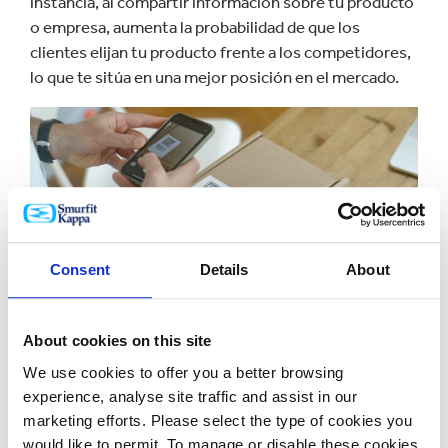
instancia, al compartir información sobre tu producto
o empresa, aumenta la probabilidad de que los
clientes elijan tu producto frente a los competidores,
lo que te sitúa en una mejor posición en el mercado.
Consent
Details
About
About cookies on this site
Conéctate instantáneamente
We use cookies to offer you a better browsing
experience, analyse site traffic and assist in our
con tus clientes
marketing efforts. Please select the type of cookies you
would like to permit. To manage or disable these cookies