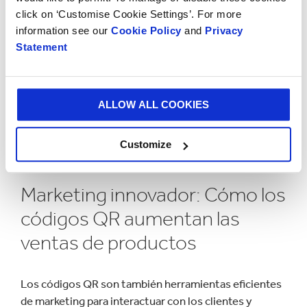
click on ‘Customise Cookie Settings’. For more
Los códigos QR en los empaques revolucionan la
information see our
Cookie Policy
and
Privacy
interacción del consumidor con tu marca, aumentan la
Statement
confianza y mejoran significativamente la experiencia
del cliente. Puedes utilizar los códigos QR en
cuestionarios para recabar valiosas opiniones de los
clientes, lo que te permitirá saber lo que más valoran y
ALLOW ALL COOKIES
en qué puedes mejorar. Los códigos QR te permiten
recoger opiniones en tiempo real tan pronto cuando
Customize
los clientes reciben sus compras.
Marketing innovador: Cómo los
códigos QR aumentan las
ventas de productos
Los códigos QR son también herramientas eficientes
de marketing para interactuar con los clientes y