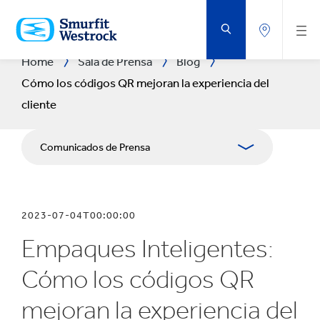
SALTAR
AL
CONTENIDO
PRINCIPAL
Home
Sala de Prensa
Blog
Cómo los códigos QR mejoran la experiencia del
cliente
Comunicados de Prensa
Publicaciones
2023-07-04T00:00:00
Recursos para los medios
Empaques Inteligentes:
Cómo los códigos QR
mejoran la experiencia del