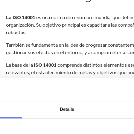
La ISO 14001
es una norma de renombre mundial que define 
organización. Su objetivo principal es capacitar a las compa
robustas.
También se fundamenta en la idea de progresar constanteme
gestionar sus efectos en el entorno, y a comprometerse con
La base de la
ISO 14001
comprende distintos elementos esen
relevantes, el establecimiento de metas y objetivos que pue
alcanzarlos y la evaluación constante para asegurar una mej
3. Certificación FSC®*
Details
desarrollo sostenible 