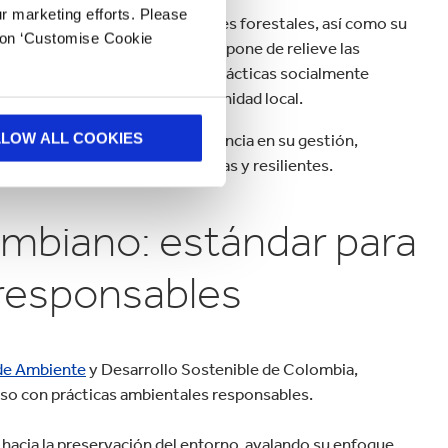
ur marketing efforts. Please
onsable en bosques y plantaciones forestales, así como su
k on ‘Customise Cookie
rativa, siendo un distintivo que pone de relieve las
iso de las organizaciones con prácticas socialmente
 al bienestar social en la comunidad local.
nes colombianas lograr la excelencia en su gestión,
LLOW ALL COOKIES
ción de comunidades más sólidas y resilientes.
ombiano: estándar para
 responsables
 de Ambiente
y Desarrollo Sostenible de Colombia,
iso con prácticas ambientales responsables.
s hacia la preservación del entorno, avalando su enfoque