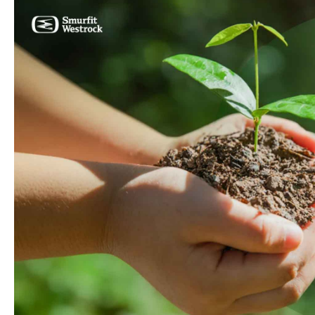
tón
Commerce
Productos de caucho y 