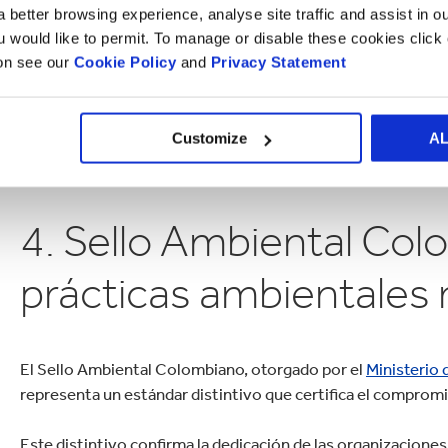
 better browsing experience, analyse site traffic and assist in o
El certificado FSC®
* resalta su enfoque en la gestión resp
ou would like to permit. To manage or disable these cookies clic
impacto positivo a través de la responsabilidad social corpo
ion see our
Cookie Policy
and
Privacy Statement
acciones en Colombia. Esta certificación valida el comprom
responsables, mostrando su aporte al desarrollo sostenible y
Obtener la
certificación FSC®*
implica para las organizacio
Customize
A
ayudando a posicionarse como agentes activos en la edifica
4. Sello Ambiental Col
prácticas ambientales
El Sello Ambiental Colombiano, otorgado por el
Ministerio
representa un estándar distintivo que certifica el comprom
Este distintivo confirma la dedicación de las organizacione