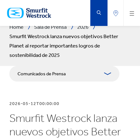
SALTAR
AL
CONTENIDO
PRINCIPAL
Home
Sala de Prensa
2026
Smurfit Westrock lanza nuevos objetivos Better
Planet al reportar importantes logros de
sostenibilidad de 2025
Comunicados de Prensa
Publicaciones
2026-05-12T00:00:00
Relaciones con Prensa
Smurfit Westrock lanza
Blog
nuevos objetivos Better
Exposición Fotográfica