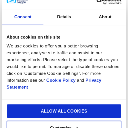
tangibles para la biodiversidad y las comunidades se
incluyen el trabajo con el Forest Stewardship
Council™ (FSC) para seguir fortaleciendo los
Consent
Details
About
estándares de cadena de custodia, así como una
colaboración con el World Wildlife Fund en su
About cookies on this site
concurso de biodiversidad Wild Wisdom, dirigido a
miles de estudiantes en Colombia.
We use cookies to offer you a better browsing
experience, analyse site traffic and assist in our
Tony Smurfit, presidente y CEO de Smurfit Westrock,
marketing efforts. Please select the type of cookies you
afirmó: “Buscamos el caso de negocio en todo lo que
would like to permit. To manage or disable these cookies
hacemos, y la sostenibilidad no es la excepción. En los
click on ‘Customise Cookie Settings’. For more
mercados en los que operamos, grupos de interés
information see our
Cookie Policy
and
Privacy
como clientes e inversionistas continúan
Statement
esperándola, y seguimos enfocados en reducir
nuestra huella ambiental. Creo que un negocio
sostenible es un buen negocio”.
ALLOW ALL COOKIES
Garrett Quinn, director global de Sostenibilidad,
Marca y Comunicaciones de Smurfit Westrock,
Customize