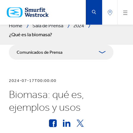
SALTAR
AL
CONTENIDO
PRINCIPAL
Home
Sala de Prensa
2024
¿Qué es la biomasa?
Comunicados de Prensa
Publicaciones
2024-07-17T00:00:00
Recursos para los medios
Biomasa: qué es,
ejemplos y usos