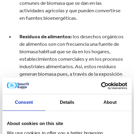
comunes de biomasa que se dan en las
actividades agrícolas y que pueden convertirse
en fuentes bioenergéticas.
Residuos de alimentos:
los desechos orgánicos
de alimentos son con frecuencia una fuente de
biomasa habitual que se da en los hogares,
establecimientos comerciales y en los procesos
industriales alimentarios. Así, estos residuos
generan biomasa pues, a través de la exposición
al proceso de digestión anaeróbica, puede
obtenerse de ellos biogás, el cual tiene
aplicaciones energéticas eléctricas, térmicas y
Consent
Details
About
como carburante.
Estiércol animal:
el estiércol de ganado y de
About cookies on this site
otros animales se utiliza para la producción del
We use cookies to offer you a better browsing