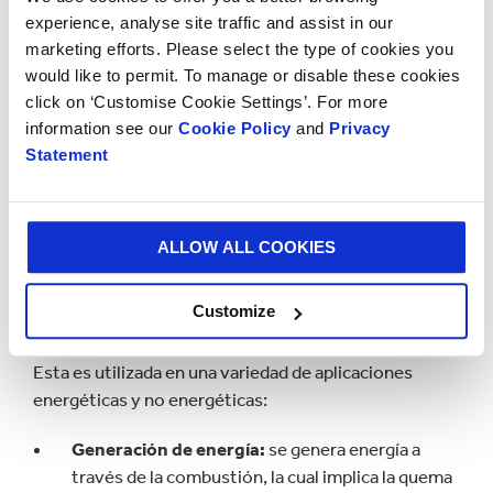
ya mencionado
biogás
y también como
experience, analyse site traffic and assist in our
compostaje.
marketing efforts. Please select the type of cookies you
would like to permit. To manage or disable these cookies
click on ‘Customise Cookie Settings’. For more
Cultivos energéticos:
algunos cultivos como el
information see our
Cookie Policy
and
Privacy
maíz y la caña de azúcar se siembran
Statement
específicamente para la producción de
biocombustibles como el etanol y el biodiésel.
ALLOW ALL COOKIES
Usos de la biomasa
Customize
Esta es utilizada en una variedad de aplicaciones
energéticas y no energéticas:
Generación de energía:
se genera energía a
través de la combustión, la cual implica la quema