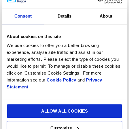
Los ocho productos ganadores de Smurfit Kappa
proceden de República Checa, Polonia y España. La
Consent
Details
About
ceremonia de entrega de los WorldStar Global
Packaging Awards tendrá lugar en Düsseldorf en
mayo.
About cookies on this site
Productos ganadores de Smurfit Kappa en
We use cookies to offer you a better browsing
WorldStar 2023
experience, analyse site traffic and assist in our
marketing efforts. Please select the type of cookies you
would like to permit. To manage or disable these cookies
República Checa
click on ‘Customise Cookie Settings’. For more
‘All-in-Fix’ empaque universal para eCommerce
information see our
Cookie Policy
and
Privacy
Statement
‘I like to move it’empaque para calentadores de
agua
ALLOW ALL COOKIES
Empaque de transformadores para calefactores
Polonia
Customize