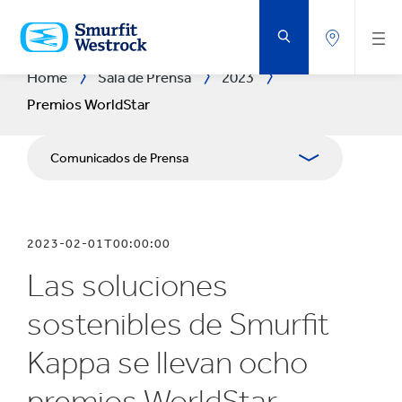
SALTAR
AL
CONTENIDO
PRINCIPAL
Home
Sala de Prensa
2023
Premios WorldStar
Comunicados de Prensa
Publicaciones
2023-02-01T00:00:00
Relaciones con Prensa
Las soluciones
Blog
sostenibles de Smurfit
Exposición Fotográfica
Kappa se llevan ocho
premios WorldStar