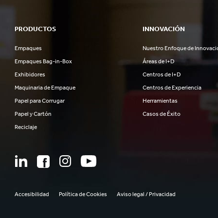
PRODUCTOS
INNOVACIÓN
Empaques
Nuestro Enfoque de Innovaci
Empaques Bag-in-Box
Áreas de I+D
Exhibidores
Centros de I+D
Maquinaria de Empaque
Centros de Experiencia
Papel para Corrugar
Herramientas
Papel y Cartón
Casos de Éxito
Reciclaje
Accesibilidad
Política de Cookies
Aviso legal / Privacidad