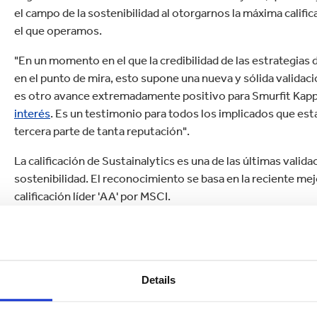
el campo de la sostenibilidad al otorgarnos la máxima califi
el que operamos.
"En un momento en el que la credibilidad de las estrategias
en el punto de mira, esto supone una nueva y sólida valida
es otro avance extremadamente positivo para Smurfit Kapp
interés
. Es un testimonio para todos los implicados que es
tercera parte de tanta reputación".
La calificación de Sustainalytics es una de las últimas valid
sostenibilidad. El reconocimiento se basa en la reciente mej
calificación líder 'AA' por MSCI.
Smurfit Kappa es un líder en la economía circular que prop
reciclables y biodegradables a base de papel a más de 65.00
Details