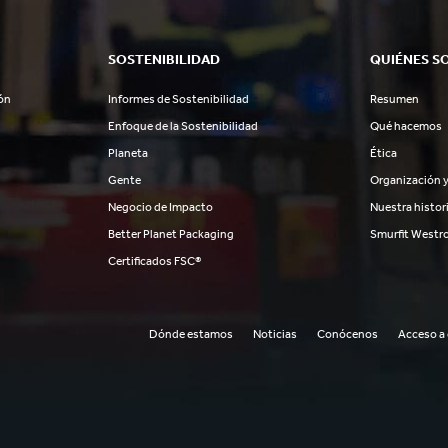
SOSTENIBILIDAD
QUIÉNES S
ón
Informes de Sostenibilidad
Resumen
Enfoque de la Sostenibilidad
Qué hacemos
Planeta
Ética
Gente
Organización y
Negocio de Impacto
Nuestra histor
Better Planet Packaging
Smurfit Westr
Certificados FSC®
Dónde estamos
Noticias
Conócenos
Acceso a 