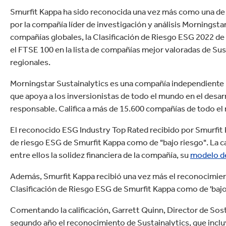
tón
Commerce
Productos de caucho y 
Smurfit Kappa ha sido reconocida una vez más como una de
por la compañía líder de investigación y análisis Morningstar
compañías globales, la Clasificación de Riesgo ESG 2022 de
el FTSE 100 en la lista de compañías mejor valoradas de Sus
regionales.
Morningstar Sustainalytics es una compañía independiente lí
que apoya a los inversionistas de todo el mundo en el desar
responsable. Califica a más de 15.600 compañías de todo el
El reconocido ESG Industry Top Rated recibido por Smurfit K
de riesgo ESG de Smurfit Kappa como de "bajo riesgo". La ca
entre ellos la solidez financiera de la compañía, su
modelo de
Además, Smurfit Kappa recibió una vez más el reconocimient
Clasificación de Riesgo ESG de Smurfit Kappa como de 'bajo 
Comentando la calificación, Garrett Quinn, Director de Soste
segundo año el reconocimiento de Sustainalytics, que incluy