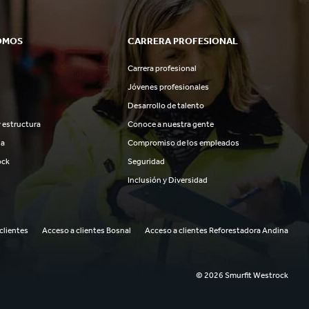
OMOS
CARRERA PROFESIONAL
Carrera profesional
Jóvenes profesionales
Desarrollo de talento
 estructura
Conoce a nuestra gente
ia
Compromiso de los empleados
ock
Seguridad
Inclusión y Diversidad
clientes
Acceso a clientes Bosnal
Acceso a clientes Reforestadora Andina
© 2026 Smurfit Westrock