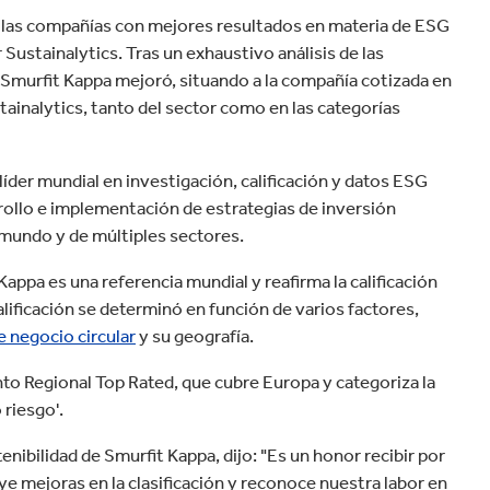
velocidad en todo el mundo.
plástico
Tabaco
 las compañías con mejores resultados en materia de ESG
 Sustainalytics. Tras un exhaustivo análisis de las
 Smurfit Kappa mejoró, situando a la compañía cotizada en
tainalytics, tanto del sector como en las categorías
der mundial en investigación, calificación y datos ESG
rollo e implementación de estrategias de inversión
 mundo y de múltiples sectores.
appa es una referencia mundial y reafirma la calificación
lificación se determinó en función de varios factores,
 negocio circular
y su geografía.
o Regional Top Rated, que cubre Europa y categoriza la
riesgo'.
nibilidad de Smurfit Kappa, dijo: "Es un honor recibir por
e mejoras en la clasificación y reconoce nuestra labor en