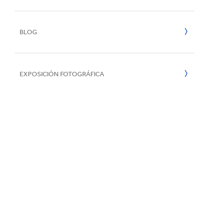
Papel y Car
e
2022
Reciclaje
BLOG
2021
Forestal
2020
EXPOSICIÓN FOTOGRÁFICA
2019
2018
2017