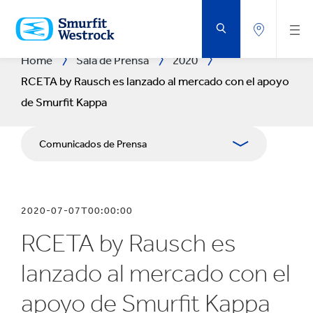
SALTAR
AL
CONTENIDO
PRINCIPAL
Home
Sala de Prensa
2020
RCETA by Rausch es lanzado al mercado con el apoyo
de Smurfit Kappa
Comunicados de Prensa
Publicaciones
2020-07-07T00:00:00
Relaciones con Prensa
RCETA by Rausch es
Blog
lanzado al mercado con el
Exposición Fotográfica
apoyo de Smurfit Kappa