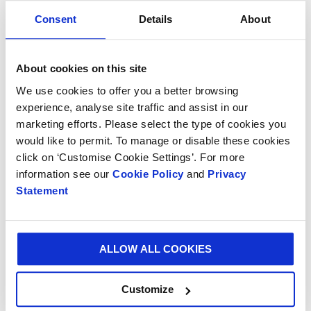
plato durante el almuerzo o cena, es una grata
Consent
Details
About
experiencia para compartir en familia o para disfrutar
con uno mismo, pues te permite desarrollar y
descubrir nuevas habilidades en la cocina. Y para ello
About cookies on this site
nuestras cajas han sido claves, ¡son lo máximo!
We use cookies to offer you a better browsing
Realmente me sorprendió que Smurfit Kappa pudiera
experience, analyse site traffic and assist in our
adaptar y hacer realidad, en tan poco tiempo, la idea
marketing efforts. Please select the type of cookies you
que teníamos para nuestros empaques”.
would like to permit. To manage or disable these cookies
click on ‘Customise Cookie Settings’. For more
“Entregar RCETA by Rausch en cajas de cartón ha sido
information see our
Cookie Policy
and
Privacy
una gran idea, y estamos muy orgullosos y
Statement
complacidos de ser parte de procesos de reinvención
que han surgido durante las últimas semanas.
Creemos en el poder del
unboxing
(la experiencia del
ALLOW ALL COOKIES
consumidor al recibir y destapar su contenido) como
un elemento diferenciador que fortalece la propuesta
Customize
de valor de las marcas”, indicó
José María Estela,
Gerente de la Planta de Corrugados de Smurfit