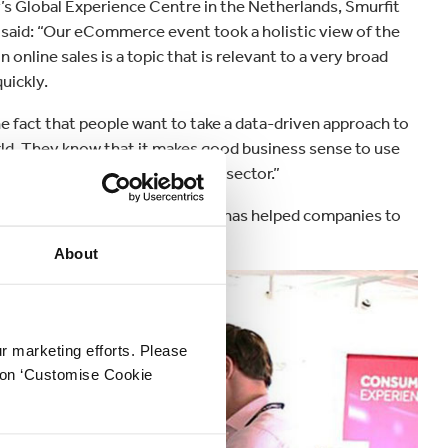
’s Global Experience Centre in the Netherlands, Smurfit
aid: “Our eCommerce event took a holistic view of the
 online sales is a topic that is relevant to a very broad
uickly.
e fact that people want to take a data-driven approach to
ld. They know that it makes good business sense to use
all the demands of this growing sector.”
tail brands. The
eSmart service
has helped companies to
About
ur marketing efforts. Please
k on ‘Customise Cookie