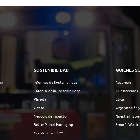
SOSTENIBILIDAD
QUIÉNES S
ón
Informes de Sostenibilidad
Resumen
Enfoque de la Sostenibilidad
Qué hacemos
Planeta
Ética
Gente
Organización y
Negocio de Impacto
Nuestra histor
Better Planet Packaging
Smurfit Westr
Certificados FSC®