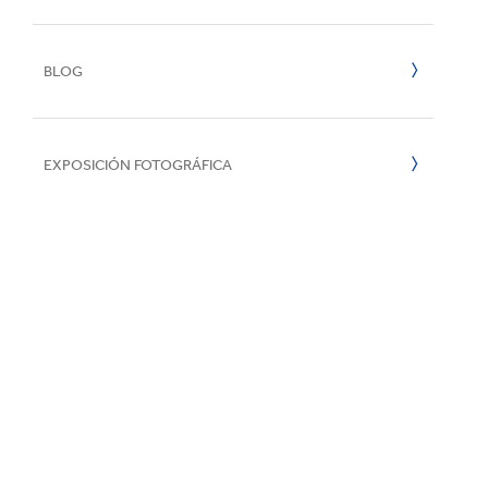
Papel y Car
e
2022
Reciclaje
BLOG
2021
Forestal
2020
EXPOSICIÓN FOTOGRÁFICA
2019
2018
2017