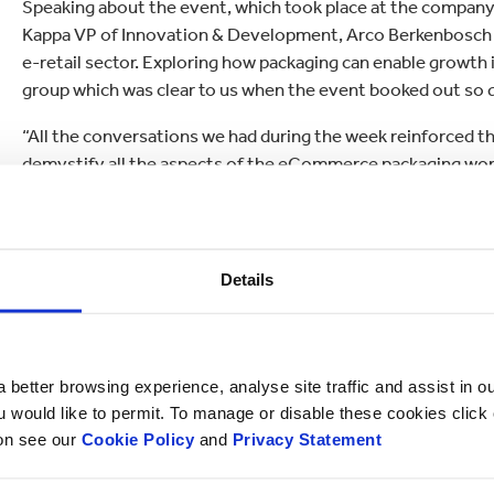
Speaking about the event, which took place at the company
Kappa VP of Innovation & Development, Arco Berkenbosch s
e-retail sector. Exploring how packaging can enable growth in
group which was clear to us when the event booked out so q
“All the conversations we had during the week reinforced th
demystify all the aspects of the eCommerce packaging wor
the tools and technology which have been built to cater for 
Smurfit Kappa is working with 70% of Europe’s leading e-re
make packaging changes that support business growth.
Details
 better browsing experience, analyse site traffic and assist in o
ou would like to permit. To manage or disable these cookies clic
ion see our
Cookie Policy
and
Privacy Statement