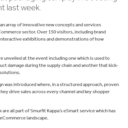
velocidad en todo el mundo.
plástico
Tabaco
t last week.
an array of innovative new concepts and services
Commerce sector. Over 150 visitors, including brand
 interactive exhibitions and demonstrations of how
 unveiled at the event including one which is used to
duct damage during the supply chain and another that kick-
solutions.
n was introduced where, in a structured approach, proven
hey drive sales across every channel and key shopper
re all part of Smurfit Kappa’s eSmart service which has
g eCommerce landscape.