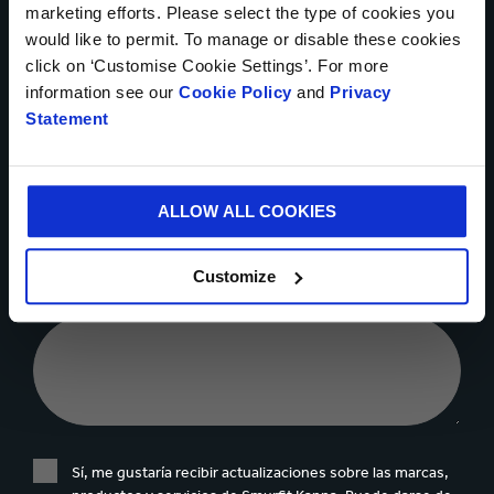
marketing efforts. Please select the type of cookies you
would like to permit. To manage or disable these cookies
CIUDAD*
click on ‘Customise Cookie Settings’. For more
information see our
Cookie Policy
and
Privacy
Statement
COMPAÑÍA
ALLOW ALL COOKIES
Customize
MENSAJE*
Sí, me gustaría recibir actualizaciones sobre las marcas,