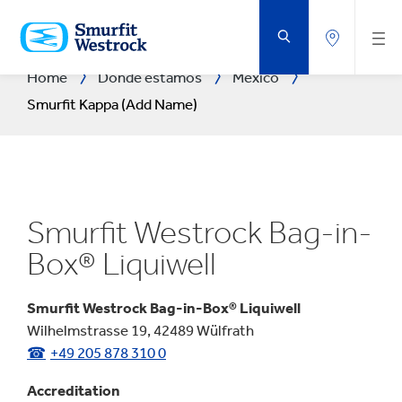
SALTAR
AL
CONTENIDO
PRINCIPAL
Home
Dónde estamos
Mexico
Smurfit Kappa (Add Name)
Smurfit Westrock Bag-in-
Box® Liquiwell
Smurfit Westrock Bag-in-Box® Liquiwell
Wilhelmstrasse 19, 42489 Wülfrath
+49 205 878 310 0
Accreditation