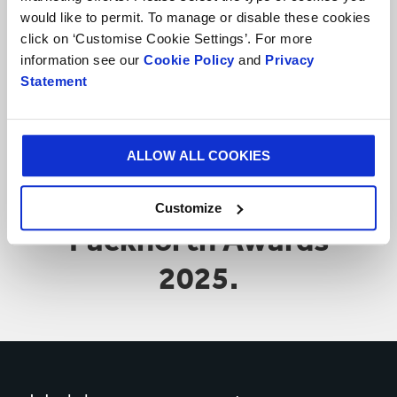
would like to permit. To manage or disable these cookies
click on ‘Customise Cookie Settings’. For more
Diseño galardonado
information see our
Cookie Policy
and
Privacy
Statement
Ganador en la categoría
Elección del Director
ALLOW ALL COOKIES
Editorial en los
Customize
Packnorth Awards
2025.