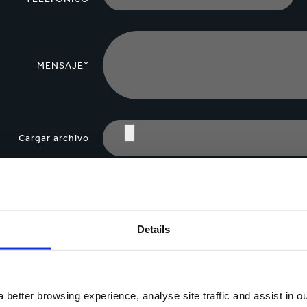
tón
Commerce
Productos de caucho y 
MENSAJE*
Cargar archivo
Sí, deseo recibir información actualizada de Smurfit Ka
privacidad.
Details
Puedes darte de baja en cualquier momento utilizando el vínculo que a
objetar, en cualquier momento, sobre el procesamiento y tratamiento 
contactándonos
.
 better browsing experience, analyse site traffic and assist in o