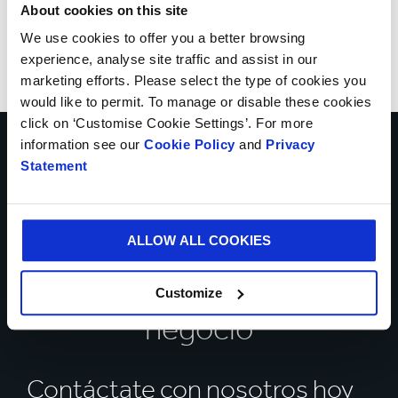
About cookies on this site
We use cookies to offer you a better browsing
experience, analyse site traffic and assist in our
marketing efforts. Please select the type of cookies you
would like to permit. To manage or disable these cookies
click on ‘Customise Cookie Settings’. For more
information see our
Cookie Policy
and
Privacy
Habla con nuestros
Statement
expertos sobre cómo
podemos ayudarte a
ALLOW ALL COOKIES
resolver los retos de tu
Customize
negocio
Contáctate con nosotros hoy