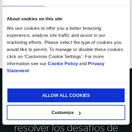
About cookies on this site
We use cookies to offer you a better browsing
experience, analyse site traffic and assist in our
marketing efforts. Please select the type of cookies you
would like to permit. To manage or disable these cookies
click on ‘Customise Cookie Settings’. For more
information see our
Cookie Policy
and
Privacy
Statement
Habla con nuestros
ALLOW ALL COOKIES
expertos sobre cómo
podemos ayudarte a
Customize
resolver los desafíos de