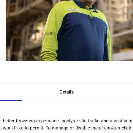
ielfalt
lektronik
Industrieprodukte
Wir verpflichten uns, unsere Mitarbeiterinnen und Mitarbei
führen. Wir sind uns bewusst, dass soziales Engagement i
Details
Gemeinden, in denen wir tätig sind, eine wesentliche Voraus
Als Unternehmen sind wir bestrebt, ein vielfältiges Arbeits
zugehörig fühlen und sich jeden Tag bei der Arbeit authenti
 better browsing experience, analyse site traffic and assist in o
Mitarbeitern ist die Förderung von Vielfalt, Integration un
ou would like to permit. To manage or disable these cookies clic