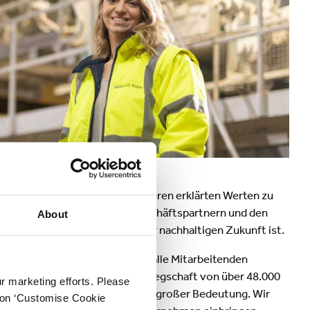
Verpackungen & Papierprodukte
ter in Übereinstimmung mit unseren erklärten Werten zu
m Umgang mit Mitarbeitern, Geschäftspartnern und den
About
setzung für die Schaffung einer nachhaltigen Zukunft ist.
umfeld zu schaffen, in dem sich alle Mitarbeitenden
sch zeigen können. Mit einer Belegschaft von über 48.000
ur marketing efforts. Please
d Gleichberechtigung für uns von großer Bedeutung. Wir
k on ‘Customise Cookie