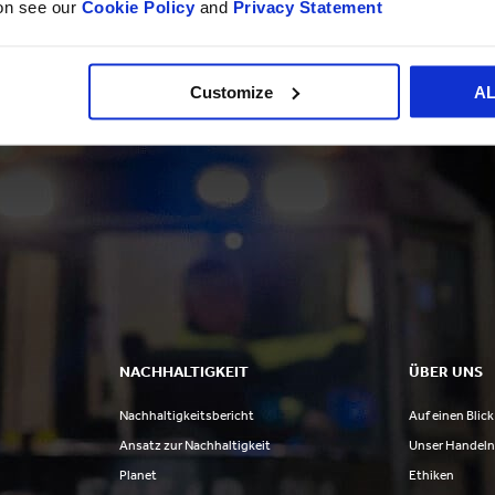
schätzen unsere vielfältigen Mitarbeiterinnen und Mitarbeit
ion see our
Cookie Policy
and
Privacy Statement
Customize
A
NACHHALTIGKEIT
ÜBER UNS
Nachhaltigkeitsbericht
Auf einen Blick
Ansatz zur Nachhaltigkeit
Unser Handel
Planet
Ethiken