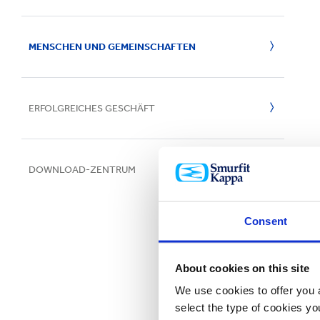
Inklusion & V
E
Wälder
Stakeholders
MENSCHEN UND GEMEINSCHAFTEN
Klimawandel
Auszeichnungen und Anerkennungen
Menschliche Werte
Wasser
ERFOLGREICHES GESCHÄFT
Personalstrategie
Abfall
Innovationen
Sicherheit und Wohlbefinden
DOWNLOAD-ZENTRUM
Führung
Gemeinschaften
Nachhaltige Beschaffung
Smurfit Westrock Stiftung
Consent
Chain of Custody
About cookies on this site
We use cookies to offer you a
select the type of cookies y