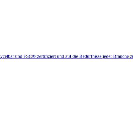
elbar und FSC®-zertifiziert und auf die Bedürfnisse jeder Branche z